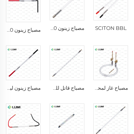
SCITON BBL
مصباح زينون IPL P1640 – 7×47×110 مم
مصباح زينون IPL P1541 – 9×45×100 مم
مصباح غاز لمحاكاة أشعة الشمس D1200 – 10×110 مم
مصباح قاتل للجراثيم نبضي قوي L5590 – 9×250×300 مم
مصباح زينون ليزري L2021-7×65×130 مم