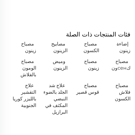
فئات المنتجات ذات الصلة
إضاءة
مصباح
مصابيح
مصباح
زينون
الكسون
الزينون
زينون
مصباح
مصباح
وميض
مصباح
كсенون
زينون
الزينون
الومون
بالفلاش
مصباح
مصباح
علاج شد
علاج
فلاش
قوس قصير
الجلد بالضوء
التقشير
الكسون
النبضي
بالليزر كوريا
المكثف في
الجنوبية
البرازيل