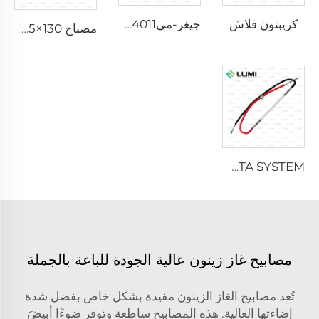
كريبتون فلاش
جيغر-ميллер M4011
مصباح IPL P2021-7×65×130 مم
QUANTA SYSTEM
مصابيح غاز زينون عالية الجودة للباعة بالجملة
تُعد مصابيح الغاز الزينون مفيدة بشكل خاص بفضل شدة
إضاءتها العالية. هذه المصابيح ساطعة وتوفر ضوءًا أبيضَ