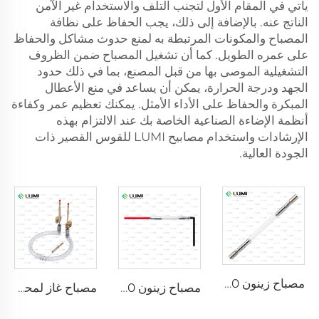
يأتي في المقام الأول لتجنب التلف والاستخدام غير الآمن
الناتج عنه. بالإضافة إلى ذلك، يجب الحفاظ على نظافة
المصباح والمكونات المرتبطة به لمنع حدوث مشاكل والحفاظ
على عمره الطويل. كما أن تشغيل المصباح ضمن الظروف
التشغيلية الموصى بها من قبل المصنع، بما في ذلك حدود
الجهد ودرجة الحرارة، يمكن أن يساعد في منع الأعطال
المبكرة والحفاظ على الأداء الأمثل. يمكنك تعظيم عمر وكفاءة
أنظمة الإضاءة الصناعية الخاصة بك عند الالتزام بهذه
الإرشادات واستخدام مصابيح LUMI للقوس القصير ذات
الجودة العالية.
مصباح زينون IPL P1640 – 7×47×110 مم
مصباح زينون IPL P1541 – 9×45×100 مم
مصباح غاز لمحاكاة أشعة الشمس D1200 – 10×110 مم