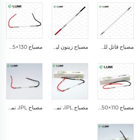
مصباح قاتل للجراثيم نبضي قوي L5590 – 9×250×300 مم
مصباح زينون ليزري L2021-7×65×130 مم
مصباح IPL P2021-7×65×130 مم
مصباح IPL P1671 - 7×50×110 مم
مصباح lPL، نموذج 7-60-125 سلك
مصباح lPL، نموذج 7-50-115 سلك