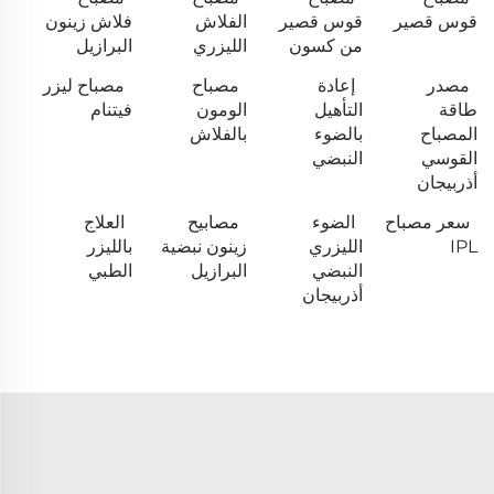
قوس قصير
قوس قصير
الفلاش
فلاش زينون
من كسون
الليزري
البرازيل
مصدر
إعادة
مصباح
مصباح ليزر
طاقة
التأهيل
الومون
فيتنام
المصباح
بالضوء
بالفلاش
القوسي
النبضي
أذربيجان
سعر مصباح
الضوء
مصابيح
العلاج
IPL
الليزري
زينون نبضية
بالليزر
النبضي
البرازيل
الطبي
أذربيجان