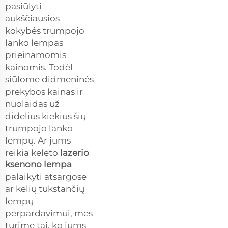
pasiūlyti
aukščiausios
kokybės trumpojo
lanko lempas
prieinamomis
kainomis. Todėl
siūlome didmeninės
prekybos kainas ir
nuolaidas už
didelius kiekius šių
trumpojo lanko
lempų. Ar jums
reikia keleto
lazerio
ksenono lempa
palaikyti atsargose
ar kelių tūkstančių
lempų
perpardavimui, mes
turime tai, ko jums