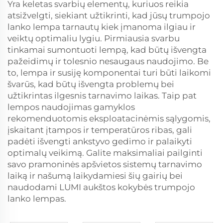
Yra keletas svarbių elementų, kuriuos reikia
atsižvelgti, siekiant užtikrinti, kad jūsų trumpojo
lanko lempa tarnautų kiek įmanoma ilgiau ir
veiktų optimaliu lygiu. Pirmiausia svarbu
tinkamai sumontuoti lempą, kad būtų išvengta
pažeidimų ir tolesnio nesaugaus naudojimo. Be
to, lempa ir susiję komponentai turi būti laikomi
švarūs, kad būtų išvengta problemų bei
užtikrintas ilgesnis tarnavimo laikas. Taip pat
lempos naudojimas gamyklos
rekomenduotomis eksploatacinėmis sąlygomis,
įskaitant įtampos ir temperatūros ribas, gali
padėti išvengti ankstyvo gedimo ir palaikyti
optimalų veikimą. Galite maksimaliai pailginti
savo pramoninės apšvietos sistemų tarnavimo
laiką ir našumą laikydamiesi šių gairių bei
naudodami LUMI aukštos kokybės trumpojo
lanko lempas.