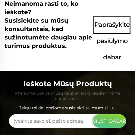
Neįmanoma rasti to, ko
ieškote?
Susisiekite su mūsų
Paprašykite
konsultantais, kad
sužinotumėte daugiau apie
pasiūlymo
turimus produktus.
dabar
Ieškote Mūsų Produktų
Prenumeruokite mūsų naujienlaiškį kasdieninėms
naujienoms.
Jeigu reikia, prašome susisiekti su mumis!
SIŲSTI DABAR