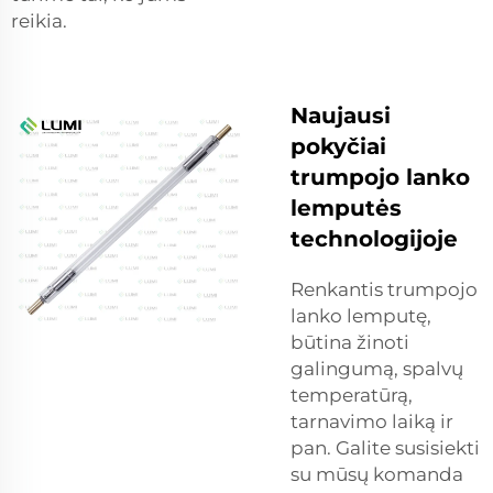
reikia.
Naujausi
pokyčiai
trumpojo lanko
lemputės
technologijoje
Renkantis trumpojo
lanko lemputę,
būtina žinoti
galingumą, spalvų
temperatūrą,
tarnavimo laiką ir
pan. Galite susisiekti
su mūsų komanda