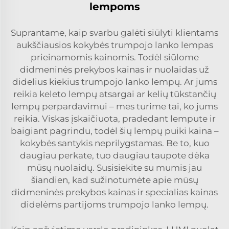
lempoms
Suprantame, kaip svarbu galėti siūlyti klientams
aukščiausios kokybės trumpojo lanko lempas
prieinamomis kainomis. Todėl siūlome
didmeninės prekybos kainas ir nuolaidas už
didelius kiekius trumpojo lanko lempų. Ar jums
reikia keleto lempų atsargai ar kelių tūkstančių
lempų perpardavimui – mes turime tai, ko jums
reikia. Viskas įskaičiuota, pradedant lempute ir
baigiant pagrindu, todėl šių lempų puiki kaina –
kokybės santykis neprilygstamas. Be to, kuo
daugiau perkate, tuo daugiau taupote dėka
mūsų nuolaidų. Susisiekite su mumis jau
šiandien, kad sužinotumėte apie mūsų
didmeninės prekybos kainas ir specialias kainas
didelėms partijoms trumpojo lanko lempų.