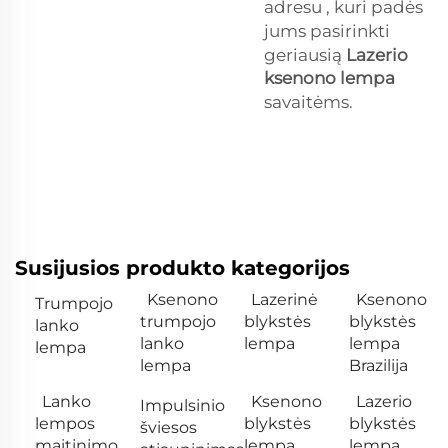
adresu , kuri padės
jums pasirinkti
geriausią
Lazerio
ksenono lempa
savaitėms.
Susijusios produkto kategorijos
Ksenono
Lazerinė
Ksenono
Trumpojo
trumpojo
blykstės
blykstės
lanko
lanko
lempa
lempa
lempa
lempa
Brazilija
Lanko
Ksenono
Lazerio
Impulsinio
lempos
blykstės
blykstės
šviesos
maitinimo
lempa
lempa