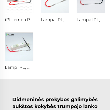
iPL lempa P1671 - 7×50×110 mm
Lampa lPL, modelis 7-60-125 Wire
Lampa lPL, modelis 7-50-115 Wire
Lamp IPL, modelis 9-45-100 Wire
Didmeninės prekybos galimybės
aukštos kokybės trumpojo lanko