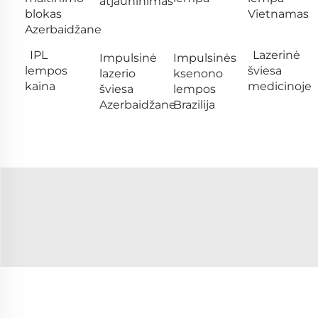
atjauninimas
blokas
Vietnamas
Azerbaidžane
IPL
Lazerinė
Impulsinė
Impulsinės
lempos
šviesa
lazerio
ksenono
kaina
medicinoje
šviesa
lempos
Azerbaidžane
Brazilija