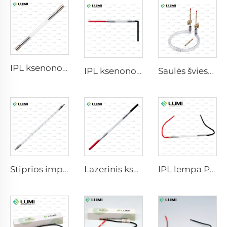
IPL ksenono lempa P1640 – 7×47×110 mm
IPL ksenono lempa P1541 – 9×45×100 mm
Saulės šviesos imitatorius dujinė lempa D1200 – 10×110 mm
Stiprios impulsinės priešmikrobinės lempos L5590 – 9×250×300 mm
Lazerinis ksenono lempa L2021-7×65×130 mm
IPL lempa P2021-7×65×130 mm