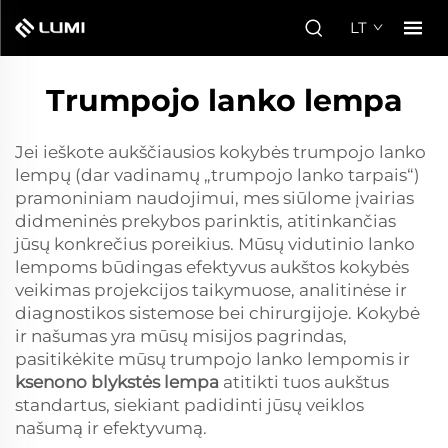
LT
Trumpojo lanko lempa
Jei ieškote aukščiausios kokybės trumpojo lanko
lempų (dar vadinamų „trumpojo lanko tarpais“)
pramoniniam naudojimui, mes siūlome įvairias
didmeninės prekybos parinktis, atitinkančias
jūsų konkrečius poreikius. Mūsų vidutinio lanko
lempoms būdingas efektyvus aukštos kokybės
veikimas projekcijos taikymuose, analitinėse ir
diagnostikos sistemose bei chirurgijoje. Kokybė
ir našumas yra mūsų misijos pagrindas,
pasitikėkite mūsų trumpojo lanko lempomis ir
ksenono blykstės lempa
atitikti tuos aukštus
standartus, siekiant padidinti jūsų veiklos
našumą ir efektyvumą.