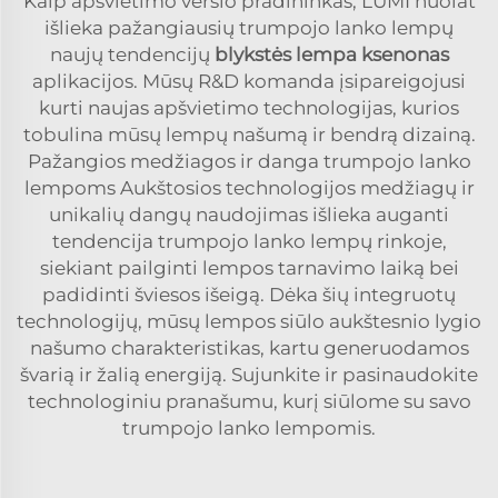
Kaip apšvietimo verslo pradininkas, LUMI nuolat
išlieka pažangiausių trumpojo lanko lempų
naujų tendencijų
blykstės lempa ksenonas
aplikacijos. Mūsų R&D komanda įsipareigojusi
kurti naujas apšvietimo technologijas, kurios
tobulina mūsų lempų našumą ir bendrą dizainą.
Pažangios medžiagos ir danga trumpojo lanko
lempoms Aukštosios technologijos medžiagų ir
unikalių dangų naudojimas išlieka auganti
tendencija trumpojo lanko lempų rinkoje,
siekiant pailginti lempos tarnavimo laiką bei
padidinti šviesos išeigą. Dėka šių integruotų
technologijų, mūsų lempos siūlo aukštesnio lygio
našumo charakteristikas, kartu generuodamos
švarią ir žalią energiją. Sujunkite ir pasinaudokite
technologiniu pranašumu, kurį siūlome su savo
trumpojo lanko lempomis.