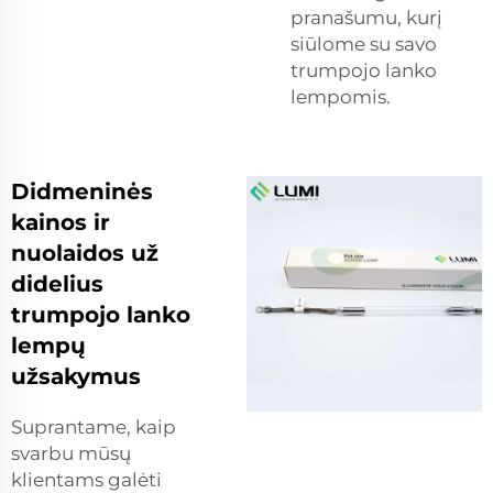
pranašumu, kurį
siūlome su savo
trumpojo lanko
lempomis.
Didmeninės
kainos ir
nuolaidos už
didelius
trumpojo lanko
lempų
užsakymus
Suprantame, kaip
svarbu mūsų
klientams galėti