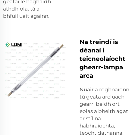
geataí le haghaidh
athdhíola, tá a
bhfuil uait againn.
Na treindí is
déanaí i
teicneolaíocht
ghearr-lampa
arca
Nuair a roghnaíonn
tú geata arcluach
gearr, beidh ort
eolas a bheith agat
ar stíl na
habhraíochta,
teocht dathanna,