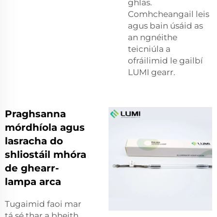
ghlas.
Comhcheangail leis
agus bain úsáid as
an ngnéithe
teicniúla a
ofráilimid le gailbí
LUMI gearr.
Praghsanna
mórdhíola agus
lasracha do
shliostáil mhóra
de ghearr-
lampa arca
Tugaimid faoi mar
tá sé thar a bheith