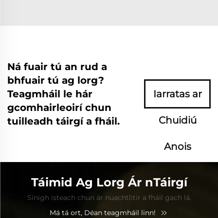
Ná fuair tú an rud a
bhfuair tú ag lorg?
Teagmháil le hár
Iarratas ar
gcomhairleoirí chun
Chuidiú
tuilleadh táirgí a fháil.
Anois
Táimid Ag Lorg Ár nTáirgí
Sínigh isteach chun ár nuachtlitir a fháil gach lá.
Má tá ort, Déan teagmháil linn!