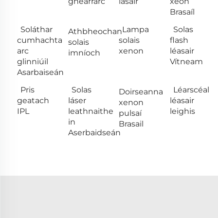
ghearrarc
lasair
xeón
Brasaíl
Soláthar
Lampa
Solas
Athbheochan
cumhachta
solais
flash
solais
arc
xenon
léasair
imníoch
glinniúil
Vítneam
Asarbaiseán
Pris
Solas
Léarscéal
Doirseanna
geatach
láser
léasair
xenon
IPL
leathnaithe
leighis
pulsaí
in
Brasail
Aserbaidseán