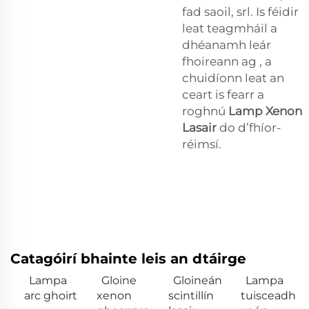
fad saoil, srl. Is féidir
leat teagmháil a
dhéanamh leár
fhoireann ag , a
chuidíonn leat an
ceart is fearr a
roghnú
Lamp Xenon
Lasair
do d’fhíor-
réimsí.
Catagóirí bhainte leis an dtáirge
Lampa
Gloine
Gloineán
Lampa
arc ghoirt
xenon
scintillín
tuisceadh