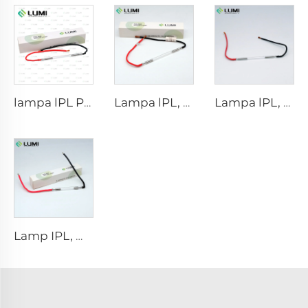
lampa lPL P1671 - 7×50×110 mm
Lampa lPL, modhal 7-60-125 Sreang
Lampa lPL, modhal 7-50-115 Sreang
Lamp IPL, modhal 9-45-100 Sreang