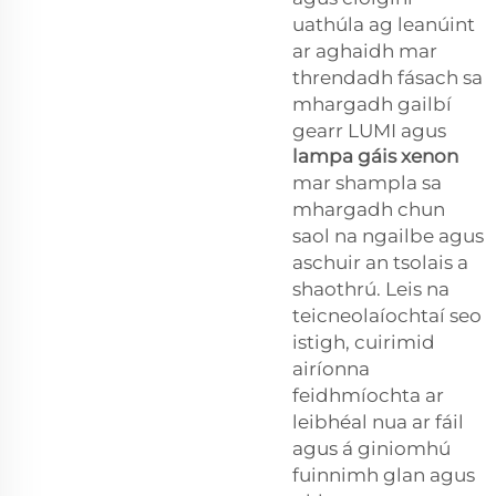
uathúla ag leanúint
ar aghaidh mar
threndadh fásach sa
mhargadh gailbí
gearr LUMI agus
lampa gáis xenon
mar shampla sa
mhargadh chun
saol na ngailbe agus
aschuir an tsolais a
shaothrú. Leis na
teicneolaíochtaí seo
istigh, cuirimid
airíonna
feidhmíochta ar
leibhéal nua ar fáil
agus á giniomhú
fuinnimh glan agus