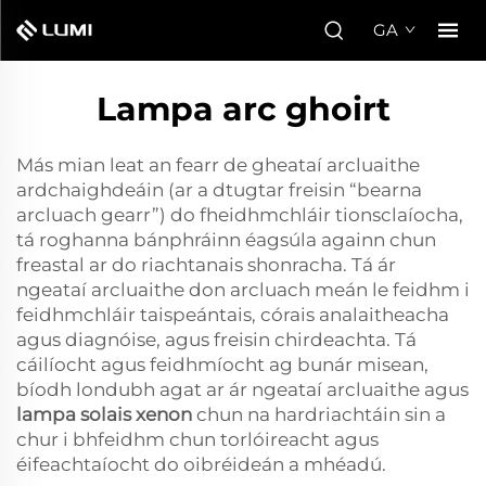
GA
Lampa arc ghoirt
Más mian leat an fearr de gheataí arcluaithe
ardchaighdeáin (ar a dtugtar freisin “bearna
arcluach gearr”) do fheidhmchláir tionsclaíocha,
tá roghanna bánphráinn éagsúla againn chun
freastal ar do riachtanais shonracha. Tá ár
ngeataí arcluaithe don arcluach meán le feidhm i
feidhmchláir taispeántais, córais analaitheacha
agus diagnóise, agus freisin chirdeachta. Tá
cáilíocht agus feidhmíocht ag bunár misean,
bíodh londubh agat ar ár ngeataí arcluaithe agus
lampa solais xenon
chun na hardriachtáin sin a
chur i bhfeidhm chun torlóireacht agus
éifeachtaíocht do oibréideán a mhéadú.