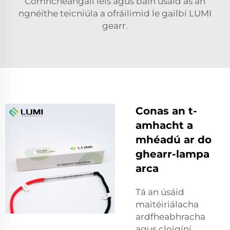
Comhcheangail leis agus bain úsáid as an
ngnéithe teicniúla a ofráilimid le gailbí LUMI
gearr.
Conas an t-
amhacht a
mhéadú ar do
ghearr-lampa
arca
Tá an úsáid
maitéiriálacha
ardfheabhracha
agus cloigíní