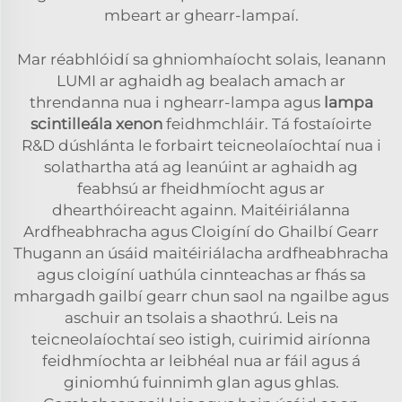
mbeart ar ghearr-lampaí.
Mar réabhlóidí sa ghniomhaíocht solais, leanann
LUMI ar aghaidh ag bealach amach ar
threndanna nua i nghearr-lampa agus
lampa
scintilleála xenon
feidhmchláir. Tá fostaíoirte
R&D dúshlánta le forbairt teicneolaíochtaí nua i
solathartha atá ag leanúint ar aghaidh ag
feabhsú ar fheidhmíocht agus ar
dhearthóireacht againn. Maitéiriálanna
Ardfheabhracha agus Cloigíní do Ghailbí Gearr
Thugann an úsáid maitéiriálacha ardfheabhracha
agus cloigíní uathúla cinnteachas ar fhás sa
mhargadh gailbí gearr chun saol na ngailbe agus
aschuir an tsolais a shaothrú. Leis na
teicneolaíochtaí seo istigh, cuirimid airíonna
feidhmíochta ar leibhéal nua ar fáil agus á
giniomhú fuinnimh glan agus ghlas.