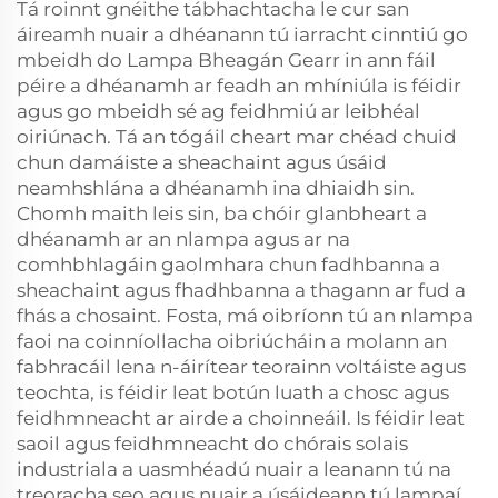
Tá roinnt gnéithe tábhachtacha le cur san
áireamh nuair a dhéanann tú iarracht cinntiú go
mbeidh do Lampa Bheagán Gearr in ann fáil
péire a dhéanamh ar feadh an mhíniúla is féidir
agus go mbeidh sé ag feidhmiú ar leibhéal
oiriúnach. Tá an tógáil cheart mar chéad chuid
chun damáiste a sheachaint agus úsáid
neamhshlána a dhéanamh ina dhiaidh sin.
Chomh maith leis sin, ba chóir glanbheart a
dhéanamh ar an nlampa agus ar na
comhbhlagáin gaolmhara chun fadhbanna a
sheachaint agus fhadhbanna a thagann ar fud a
fhás a chosaint. Fosta, má oibríonn tú an nlampa
faoi na coinníollacha oibriúcháin a molann an
fabhracáil lena n-áirítear teorainn voltáiste agus
teochta, is féidir leat botún luath a chosc agus
feidhmneacht ar airde a choinneáil. Is féidir leat
saoil agus feidhmneacht do chórais solais
industriala a uasmhéadú nuair a leanann tú na
treoracha seo agus nuair a úsáideann tú lampaí