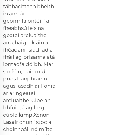
tábhachtach bheith
in ann ár
gcomhlaíontóirí a
fheabhsú leis na
geataí arcluaithe
ardchaighdeáin a
fhéadann siad iad a
fháil ag prísanna atá
iontaofa dóibh. Mar
sin féin, cuirimid
príos bánphráinn
agus lasadh ar líonra
ar ár ngeataí
arcluaithe. Cibé an
bhfuil tú ag lorg
cúpla
lamp Xenon
Lasair
chun i stoc a
choinneáil nó mílte