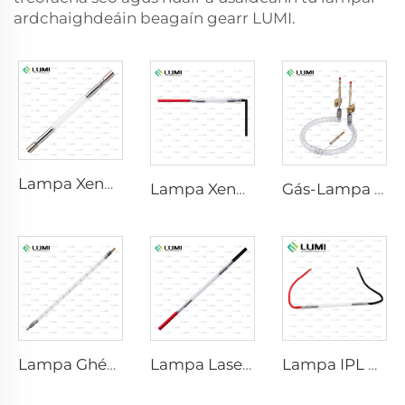
ardchaighdeáin beagaín gearr LUMI.
Lampa Xenon IPL P1640 – 7×47×110 mm
Lampa Xenon IPL P1541 – 9×45×100 mm
Gás-Lampa Samhlóra Gréine D1200 – 10×110 mm
Lampa Ghéarshúlcháin Láidre L5590 – 9×250×300 mm
Lampa Laser Xenon L2021-7×65×130 mm
Lampa IPL P2021-7×65×130 mm