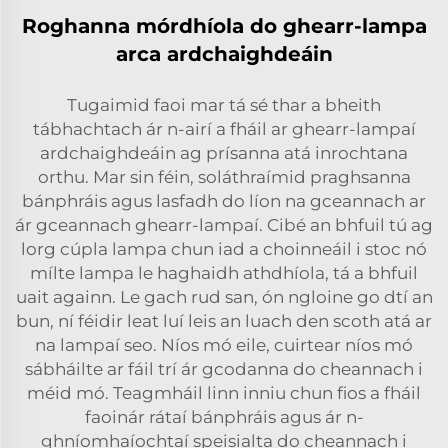
Roghanna mórdhíola do ghearr-lampa
arca ardchaighdeáin
Tugaimid faoi mar tá sé thar a bheith
tábhachtach ár n-airí a fháil ar ghearr-lampaí
ardchaighdeáin ag prísanna atá inrochtana
orthu. Mar sin féin, soláthraímid praghsanna
bánphráis agus lasfadh do líon na gceannach ar
ár gceannach ghearr-lampaí. Cibé an bhfuil tú ag
lorg cúpla lampa chun iad a choinneáil i stoc nó
mílte lampa le haghaidh athdhíola, tá a bhfuil
uait againn. Le gach rud san, ón ngloine go dtí an
bun, ní féidir leat luí leis an luach den scoth atá ar
na lampaí seo. Níos mó eile, cuirtear níos mó
sábháilte ar fáil trí ár gcodanna do cheannach i
méid mó. Teagmháil linn inniu chun fios a fháil
faoinár rátaí bánphráis agus ár n-
ghníomhaíochtaí speisialta do cheannach i