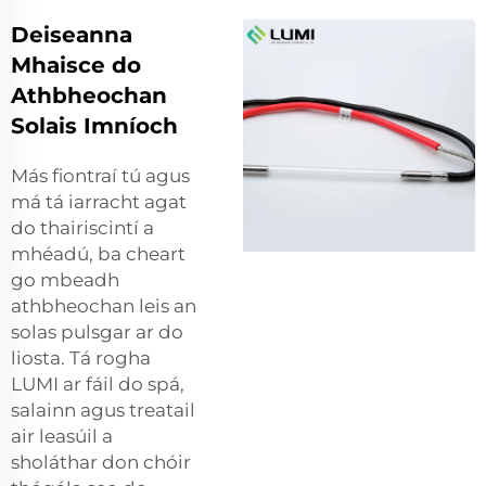
Deiseanna
Mhaisce do
Athbheochan
Solais Imníoch
Más fiontraí tú agus
má tá iarracht agat
do thairiscintí a
mhéadú, ba cheart
go mbeadh
athbheochan leis an
solas pulsgar ar do
liosta. Tá rogha
LUMI ar fáil do spá,
salainn agus treatail
air leasúil a
sholáthar don chóir