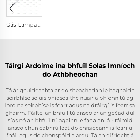
Gás-Lampa Samhlóra Gréine D3801 – 10×160×210 mm
Táirgí Ardoime ina bhfuil Solas Imníoch
do Athbheochan
Tá ár gcuideachta ar do sheachadán le haghaidh
seirbhíse solais phioscaithe nuair a bhíonn tú ag
lorg na seirbhíse is fearr agus na dtáirgí is fearr sa
ghairm. Fáilte, an bhfuil tú anseo ar an gcéad dul
síos nó an bhfuil tú againn le fada an lá - táimid
anseo chun cabhrú leat do chraiceann is fearr a
fháil agus do chonspóid a ardú. Tá an difríocht á