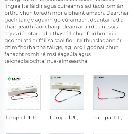
lingeáilte láidir
agus cuireann siad tacú iomlán
orthu chun toradh mór a bhaint amach. Dearthar
gach táirge againn go cúramach, déantar iad a
tháirgeadh faoi chaighdeáin ar airde an tsóis
agus déantar iad a thástáil chun feidhmniú i
gcónaí atá ar fáil sa saol fíor. Ní thuaslagann ár
dtim fhorbartha táirge, ag lorg i gcónaí chun
fanacht romh réimsí éagsúla agus
teicneolaíochtaí nua-aimseartha.
lampa lPL P1671 - 7×50×110 mm
Lampa lPL, modhal 7-60-125 Sreang
Lampa lPL, modhal 7-50-115 Sreang