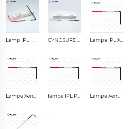
Lamp IPL, modhal 9-45-100 Sreang
CYNOSURE E LITE +
Lampa IPL Xenon P1421 – 7×45×90 mm
Lampa Xenon IPL P1621 – 7×50×105 mm
lampa lPL P1671-7×50×110 mm
Lampa Xenon IPL P1491 – 9×45×95 mm