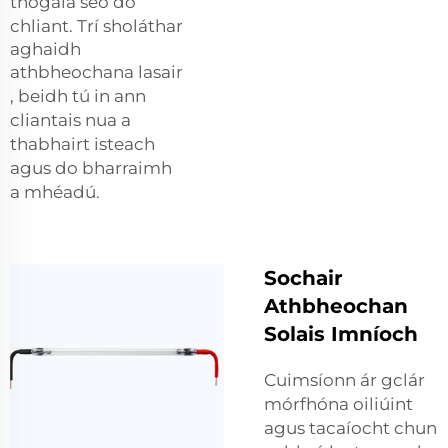
thógála seo do
chliant. Trí sholáthar
aghaidh
athbheochana lasair
, beidh tú in ann
cliantais nua a
thabhairt isteach
agus do bharraimh
a mhéadú.
Sochair
Athbheochan
Solais Imníoch
Cuimsíonn ár gclár
mórfhóna oiliúint
agus tacaíocht chun