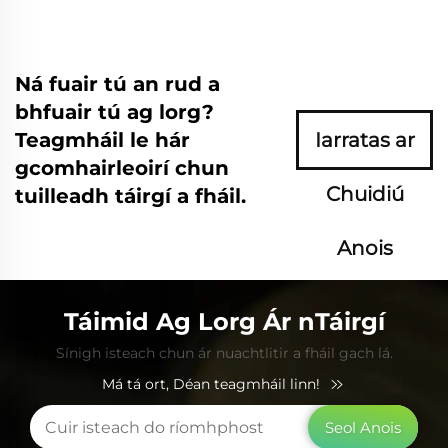
Ná fuair tú an rud a
bhfuair tú ag lorg?
Teagmháil le hár
Iarratas ar
gcomhairleoirí chun
Chuidiú
tuilleadh táirgí a fháil.
Anois
Táimid Ag Lorg Ár nTáirgí
Sínigh isteach chun ár nuachtlitir a fháil gach lá.
Má tá ort, Déan teagmháil linn!
Seol Anois