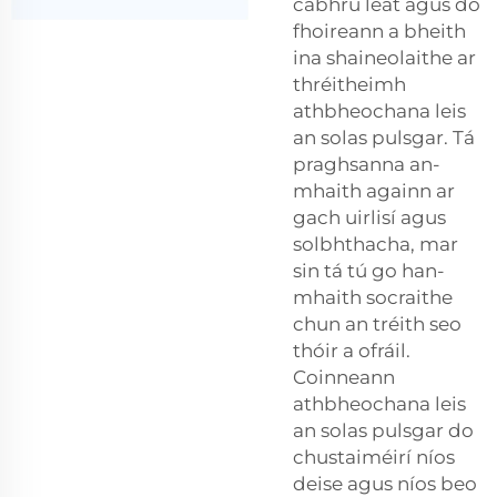
cabhrú leat agus do
fhoireann a bheith
ina shaineolaithe ar
thréitheimh
athbheochana leis
an solas pulsgar. Tá
praghsanna an-
mhaith againn ar
gach uirlisí agus
solbhthacha, mar
sin tá tú go han-
mhaith socraithe
chun an tréith seo
thóir a ofráil.
Coinneann
athbheochana leis
an solas pulsgar do
chustaiméirí níos
deise agus níos beo