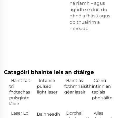
ná riamh – agus
ligfidh sé duit do
ghnó a fhású agus
do thuairim a
mhéadú.
Catagóirí bhainte leis an dtáirge
Baint folt
Intense
Baint as
Cóiriú
trí
pulsed
fothmhaisithe
intinn an
fhótachas
light laser
géar lasair
tsolais
pulsginte
pholsáilte
láidir
Laser Lpl
Dorchail
Allas
Bainneadh