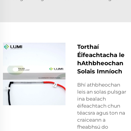
Torthaí
Éifeachtacha le
hAthbheochan
Solais Imníoch
Bhí athbheochan
leis an solas pulsgar
ina bealach
éifeachtach chun
téacsra agus ton na
craiceann a
fheabhsú do