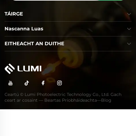
TÁIRGE
Nascanna Luas
EITHEACHT AN DUITHE
Ceartú © Lumi Photoelectric Technology Co., Ltd. Gach
ceart ar cosaint —
Beartas Príobháideachta
—
Blog