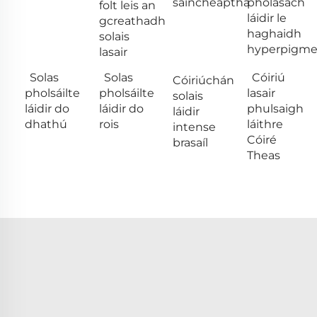
saincheaptha
pholasach
folt leis an
láidir le
gcreathadh
haghaidh
solais
hyperpigme
lasair
Solas
Solas
Cóiriú
Cóiriúchán
pholsáilte
pholsáilte
lasair
solais
láidir do
láidir do
phulsaigh
láidir
dhathú
rois
láithre
intense
Cóiré
brasaíl
Theas