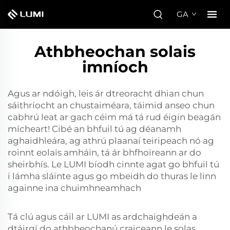
GA
Athbheochan solais
imníoch
Agus ar ndóigh, leis ár dtreoracht dhian chun
sáithríocht an chustaiméara, táimid anseo chun
cabhrú leat ar gach céim má tá rud éigin beagán
mícheart! Cibé an bhfuil tú ag déanamh
aghaidhleára, ag athrú plaanaí teiripeach nó ag
roinnt eolais amháin, tá ár bhfhoireann ar do
sheirbhís. Le LUMI bíodh cinnte agat go bhfuil tú
i lámha sláinte agus go mbeidh do thuras le linn
againne ina chuimhneamhach
Tá clú agus cáil ar LUMI as ardchaighdeán a
dtáirgí do
athbheochanú craiceann le solas