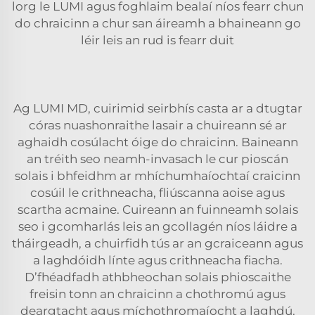
lorg le LUMI agus foghlaim bealaí níos fearr chun
do chraicinn a chur san áireamh a bhaineann go
léir leis an rud is fearr duit
Ag LUMI MD, cuirimid seirbhís casta ar a dtugtar
córas nuashonraithe lasair
a chuireann sé ar
aghaidh cosúlacht óige do chraicinn. Baineann
an tréith seo neamh-invasach le cur pioscán
solais i bhfeidhm ar mhíchumhaíochtaí craicinn
cosúil le crithneacha, fliúscanna aoise agus
scartha acmaine. Cuireann an fuinneamh solais
seo i gcomharlás leis an gcollagén níos láidre a
tháirgeadh, a chuirfidh tús ar an gcraiceann agus
a laghdóidh línte agus crithneacha fiacha.
D’fhéadfadh athbheochan solais phioscaithe
freisin tonn an chraicinn a chothromú agus
deargtacht agus míchothromaíocht a laghdú.