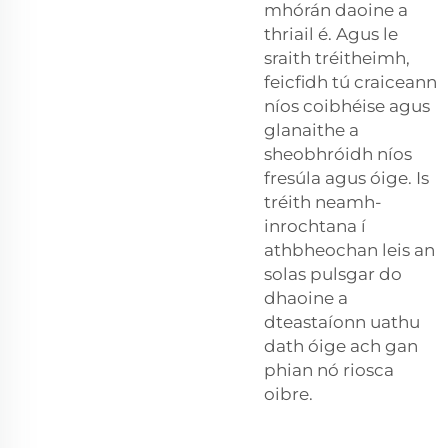
mhórán daoine a
thriail é. Agus le
sraith tréitheimh,
feicfidh tú craiceann
níos coibhéise agus
glanaithe a
sheobhróidh níos
fresúla agus óige. Is
tréith neamh-
inrochtana í
athbheochan leis an
solas pulsgar do
dhaoine a
dteastaíonn uathu
dath óige ach gan
phian nó riosca
oibre.