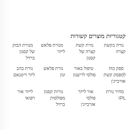
קטגוריות מוצרים קשורות
נורה בקשת
נורת קשת
מנורת פלאש
מנורת הבזק
קצרה
קצרה של
לייזר
של קסנון
קסנון
ברזיל
ספק כוח
טיפול באור
נורת פלאש
נורת בהב
למפסק קשת
פולסי לריענון
זנון
ליזר וייטנאם
אזרבייג'ן
מחיר נורת
אור לייזר
נורות קסנון
לייזר אור
IPL
פולסי
מפולסות
רפואי
אזרבייג'ן
ברזיל