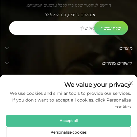
הירשם לניוזלטר שלנו כדי לקבל עדכונים יומיומיים.
אם אתם צריכים, פנו אלינו!
שלח עכשיו
מוצרים
קישורים מהירים
פרטי קשר
We value your privacy
We use cookies and similar tools to provide our services.
If you don't want to accept all cookies, click Personalize
cookies.
Accept all
כל הזכויות שמורות © לומי טכנולוגיית פוטואלקטריק בעמ כל הזכויות
Personalize cookies
שמורות —
מדיניות הפרטיות
—
בלוג