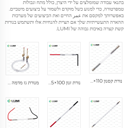
בתנאי עבודה שמומלצים על ידי היצרן, כולל מתח וגבולות
טמפרטורה, כדי למנוע כשל מוקדם ולשמור על ביצועים מיטביים.
באפשרותך למקסם את عمر החיים ואת הביצועים של מערכות
ההארה התעשייתיות שלך אם תציית להנחיות אלו ותשתמש בנורות
קשת קצרה באיכות גבוהה של LUMI.
נורת קסנון IPL P1640 – 7×47×110 מ"מ
נורת זנון IPL P1541 – 9×45×100 מ"מ
מנורת גז מדמה שמש D1200 – 10×110 מ"מ