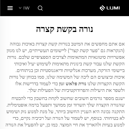
IW
נורה בקשת קצרה
אם אתם מחפשים את המיטב בנורות קשת קצרות באיכות גבוהה
(הנקראות גם "פער קשת קצר") ליישומים תעשייתיים, יש לנו מגוון
אפשרויות סיטונאיות המתאימות לצרכים הספציפיים שלכם. נורות
הקשת שלנו עבור קשת בינונית מתאימות לשימוש יעיל ואיכותי
ביישומי הזרקה, מערכות אנליטיות ודיאגנוסטיות וכן בניתוחים.
איכות וביצועים הם ליבה של המשימה שלנו, סמו בכוחן של נורות
הקשת הקצרות שלנו
נורת פלאש זנון
כדי לעמוד בדרישות אלו
ולשפר את היעילות והפרודוקטיביות של הפעילות שלך.
ישנם מספר גורמים חשובים שחשוב לקחת בחשבון כדי להבטיח
שהנורה הקצרה שלך תשרוד זמן ממושך ותפעל ברמה אופטימלית.
התקנה נכונה היא העניין החשוב ביותר, על מנת למנוע נזק ושימוש
לא בטיחותי. בנוסף, יש לשמור על הנורה ועל רכיביה נקיים, כדי
למנוע בעיות ולהאריך את חיי המוצר. כמו כן, יש להפעיל את הנורה