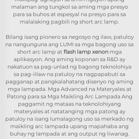
malaman ang tungkol sa aming mga presyo
para sa buhos at espesyal na presyo para sa
malalaking pagbili ng short arc lamp.
Bilang isang pionero sa negosyo ng ilaw, patuloy
na nangunguna ang LUMI sa mga bagong uso sa
short arc lamp at
flash lamp xenon
mga
aplikasyon. Ang aming koponan sa R&D ay
nakatuon sa pag-unlad ng bagong teknolohiya
sa pag-iilaw na patuloy na nagpapabuti sa
pagganap at pangkalahatang disenyo ng aming
mga lampada. Mga Advanced na Materyales at
Patong para sa Mga Maikling Arc Lampada Ang
paggamit ng mataas na teknolohiyang
materyales at natatanging mga patong ay
patuloy na isang lumalagong uso sa merkado ng
maikling arc lampada upang mapahaba ang
buhay ng lampada at ang output ng liwanag.