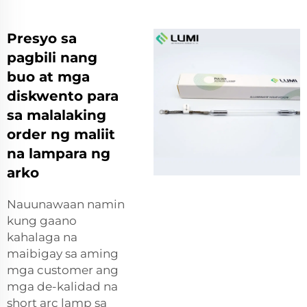
Presyo sa
pagbili nang
buo at mga
diskwento para
sa malalaking
order ng maliit
na lampara ng
arko
Nauunawaan namin
kung gaano
kahalaga na
maibigay sa aming
mga customer ang
mga de-kalidad na
short arc lamp sa