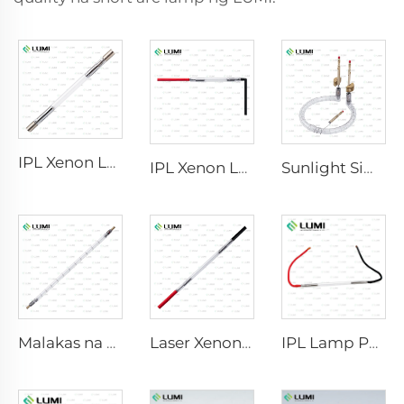
IPL Xenon Lamp P1640 – 7×47×110 mm
IPL Xenon Lamp P1541 – 9×45×100 mm
Sunlight Simulator Gas Lamp D1200 – 10×110 mm
Malakas na Pulse Germicidal Lamp L5590 – 9×250×300 mm
Laser Xenon Lamp L2021-7×65×130 mm
IPL Lamp P2021-7×65×130 mm