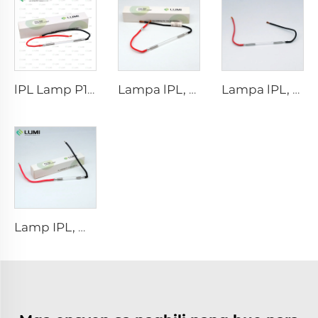
lPL Lamp P1671 - 7×50×110 mm
Lampa lPL, modelo 7-60-125 Wire
Lampa lPL, modelo 7-50-115 Wire
Lamp IPL, modelo 9-45-100 Wire