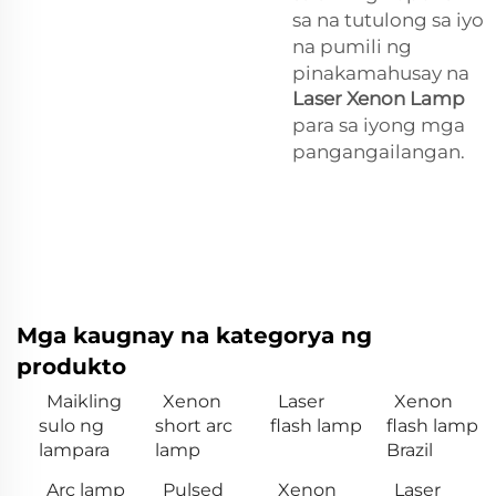
sa na tutulong sa iyo
na pumili ng
pinakamahusay na
Laser Xenon Lamp
para sa iyong mga
pangangailangan.
Mga kaugnay na kategorya ng
produkto
Maikling
Xenon
Laser
Xenon
sulo ng
short arc
flash lamp
flash lamp
lampara
lamp
Brazil
Arc lamp
Pulsed
Xenon
Laser