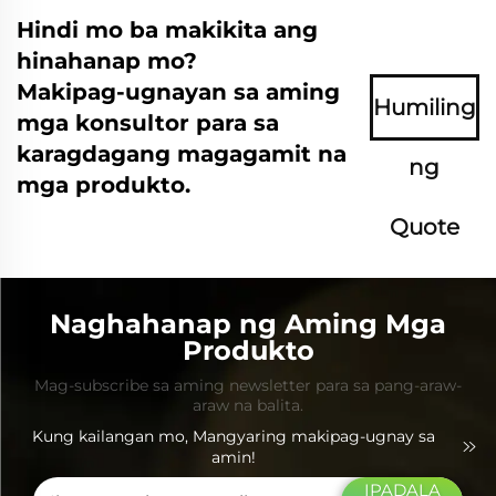
Hindi mo ba makikita ang
hinahanap mo?
Makipag-ugnayan sa aming
Humiling
mga konsultor para sa
karagdagang magagamit na
ng
mga produkto.
Quote
Ngayon
Naghahanap ng Aming Mga
Produkto
Mag-subscribe sa aming newsletter para sa pang-araw-
araw na balita.
Kung kailangan mo, Mangyaring makipag-ugnay sa
amin!
IPADALA