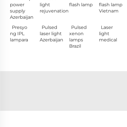
power
light
flash lamp
flash lamp
supply
rejuvenation
Vietnam
Azerbaijan
Presyo
Pulsed
Pulsed
Laser
ng IPL
laser light
xenon
light
lampara
Azerbaijan
lamps
medical
Brazil