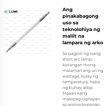
Ang
pinakabagong
uso sa
teknolohiya ng
maliit na
lampara ng arko
Sa pagpili ng isang
short arc lamp,
kailangan mong
malaman ang uri ng
wattage, kulay ng
temperatura, haba
ng buhay, atbp.
Maaari kang
makipag-ugnayan
sa aming koponan