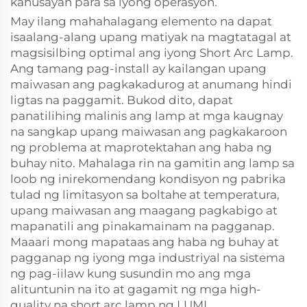
kahusayan para sa iyong operasyon.
May ilang mahahalagang elemento na dapat
isaalang-alang upang matiyak na magtatagal at
magsisilbing optimal ang iyong Short Arc Lamp.
Ang tamang pag-install ay kailangan upang
maiwasan ang pagkakadurog at anumang hindi
ligtas na paggamit. Bukod dito, dapat
panatilihing malinis ang lamp at mga kaugnay
na sangkap upang maiwasan ang pagkakaroon
ng problema at maprotektahan ang haba ng
buhay nito. Mahalaga rin na gamitin ang lamp sa
loob ng inirekomendang kondisyon ng pabrika
tulad ng limitasyon sa boltahe at temperatura,
upang maiwasan ang maagang pagkabigo at
mapanatili ang pinakamainam na pagganap.
Maaari mong mapataas ang haba ng buhay at
pagganap ng iyong mga industriyal na sistema
ng pag-iilaw kung susundin mo ang mga
alituntunin na ito at gagamit ng mga high-
quality na short arc lamp ng LUMI.