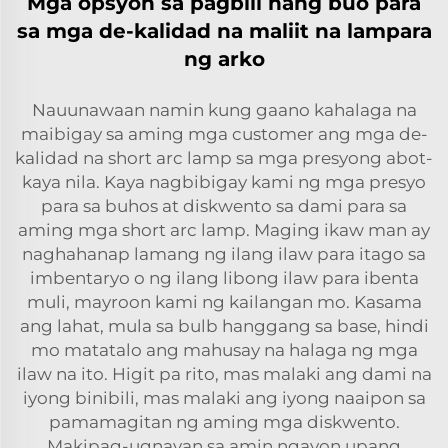
Mga opsyon sa pagbili nang buo para
sa mga de-kalidad na maliit na lampara
ng arko
Nauunawaan namin kung gaano kahalaga na
maibigay sa aming mga customer ang mga de-
kalidad na short arc lamp sa mga presyong abot-
kaya nila. Kaya nagbibigay kami ng mga presyo
para sa buhos at diskwento sa dami para sa
aming mga short arc lamp. Maging ikaw man ay
naghahanap lamang ng ilang ilaw para itago sa
imbentaryo o ng ilang libong ilaw para ibenta
muli, mayroon kami ng kailangan mo. Kasama
ang lahat, mula sa bulb hanggang sa base, hindi
mo matatalo ang mahusay na halaga ng mga
ilaw na ito. Higit pa rito, mas malaki ang dami na
iyong binibili, mas malaki ang iyong naaipon sa
pamamagitan ng aming mga diskwento.
Makipag-ugnayan sa amin ngayon upang