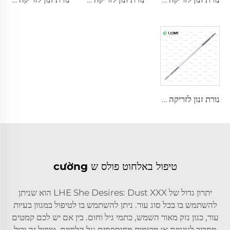
נורת זנון לזריקה L4290 – 9×140×280 מ"מ
טיפול באלחוט פולס ש cường
יתרון גדול של LHE She Desires: Dust XXX הוא שניתן
להשתמש בו בכל סוג עור. ניתן להשתמש בו לטיפול במגוון בעיות
עור, כגון נזק מאור השמש, כתמי גיל וחום. בין אם יש לכם קמטים
מסביב לעיניים או מקומות מחוספסים על הלחיים, טיפול זה יכול