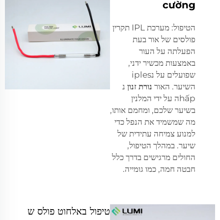
cường
הטיפול: מערכת IPL תקרין
פולסים של אור בעת
הפעלתה על העור
באמצעות מכשיר ידני,
שפועלים על נiples
השיער. האור
נורת זנון
נ
hấpה על ידי המלנין
בשיער שלכם, ומחמם אותו,
מה שמשמיד את הנפל כדי
למנוע צמיחה עתידית של
שיער. במהלך הטיפול,
החולים מרגישים בדרך כלל
חבטה חמה, כמו גומייה.
טיפול באלחוט פולס ש