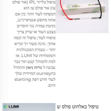
טיפול בלייזר IPL (אור פולס
עז) אור פולס עז הוא
המפתח לעור זוהר. בין אם
אתה מחפש אנטיאייג'ינג,
נקיטת עמדה נגד חוסרים
בצבע העור או שרק צריך
טיפוח לעור, טיפול זה יכסה
אותך. נהנה מעור רך ובריא
יותר – בעזרת הטכנולוגיה
והמומחיות של LUMI. אז
למה לחכות? קבע תור כבר
עכשיו ל
נורות ניאון
והתחיל
בהourney המיידית שלך
לעור חדש ויפה starting
היום.
טיפול באלחוט פולס ש