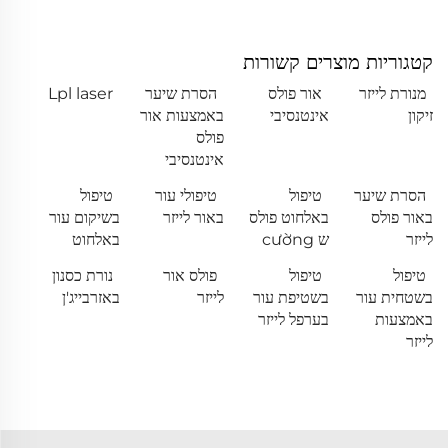
קטגוריות מוצרים קשורות
מנורת לייזר
אור פולס
הסרת שיער
Lpl laser
זיקון
אינטנסיבי
באמצעות אור
פולס
אינטנסיבי
הסרת שיער
טיפול
טיפולי עור
טיפול
באור פולס
באלחוט פולס
באור לייזר
בשיקום עור
לייזר
ש cường
באלחוט
טיפול
טיפול
פולס אור
נורת כסנון
בשטחית עור
בשטיפת עור
לייזר
באזרבייג'ן
באמצעות
בערפל לייזר
לייזר