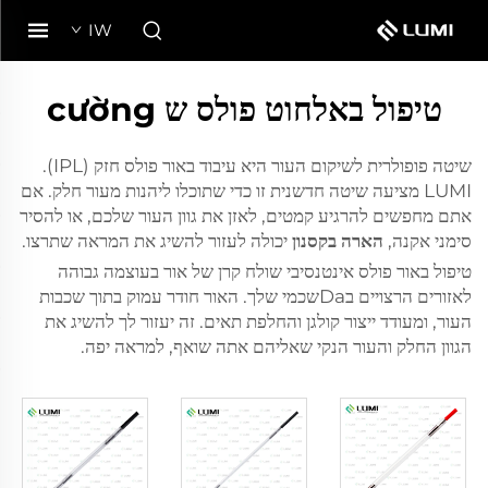
IW
טיפול באלחוט פולס ש cường
שיטה פופולרית לשיקום העור היא עיבוד באור פולס חזק (IPL).
LUMI מציעה שיטה חדשנית זו כדי שתוכלו ליהנות מעור חלק. אם
אתם מחפשים להרגיע קמטים, לאזן את גוון העור שלכם, או להסיר
סימני אקנה,
הארה בקסנון
יכולה לעזור להשיג את המראה שתרצו.
טיפול באור פולס אינטנסיבי שולח קרן של אור בעוצמה גבוהה
לאזורים הרצויים בDaשכמי שלך. האור חודר עמוק בתוך שכבות
העור, ומעודד ייצור קולגן והחלפת תאים. זה יעזור לך להשיג את
הגוון החלק והעור הנקי שאליהם אתה שואף, למראה יפה.