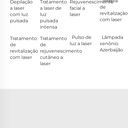
Terapia
Depilação
Tratamento
Rejuvenescimento
de
a laser
a laser de
facial a
revitalização
com luz
luz
laser
com laser
pulsada
pulsada
intensa
Pulso de
Lâmpada
Tratamento
Tratamento
luz a laser
xenônio
de
de
Azerbaijão
revitalização
rejuvenescimento
com laser
cutâneo a
laser