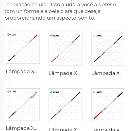
renovação celular. Isso ajudará você a obter o
tom uniforme e a pele clara que deseja,
proporcionando um aspecto bonito.
Lâmpada Xenônio Laser L2741 – 7×100×167 mm
Lâmpada Xenônio Laser L2851-5×105×175 mm
Lâmpada Xenônio Laser L2021-7×65×130 mm
Lâmpada Xenônio Laser L2851 – 5×105×175 mm
Lâmpada Xenônio Laser L2051 – 5×70×130 mm
Lâmpada Xenônio Laser L1721 – 7×50×115 mm