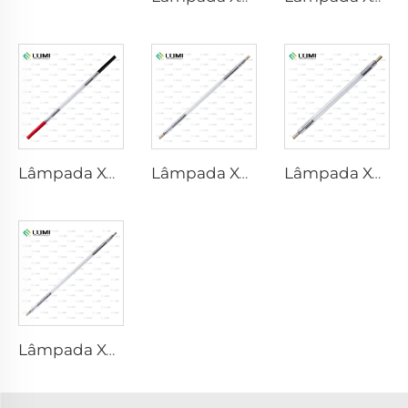
Lâmpada Xenônio Laser L1921 - 7×60×125 mm
Lâmpada Xenônio Laser L3180-8×100×210mm
Lâmpada Xenônio Laser L2690-9×100×160
Lâmpada Xenônio Laser L4290 – 9×140×280 mm