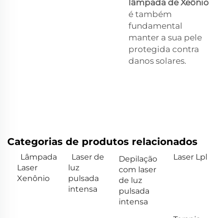
lâmpada de Xeônio
é também
fundamental
manter a sua pele
protegida contra
danos solares.
Categorias de produtos relacionados
Lâmpada
Laser de
Laser Lpl
Depilação
Laser
luz
com laser
Xenônio
pulsada
de luz
intensa
pulsada
intensa