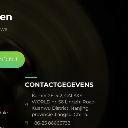
ten
uws.
ND NU
CONTACTGEGEVENS
Kamer 2E-512, GALAXY
WORLD nr. 56 Lingzhi Road,
Xuanwu District, Nanjing,
dale
provincie Jiangsu, China.
+86-25 86666738
mp