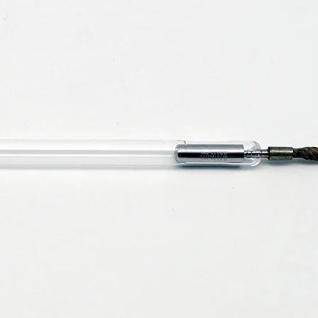
ing
cm
,