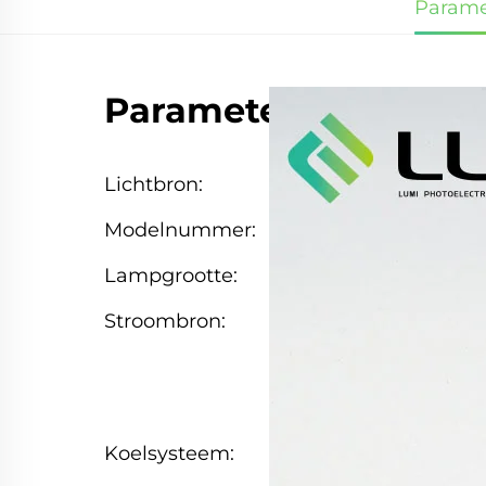
Parame
Parameters
Lichtbron:
Laser xenon
Modelnummer:
L2491
Lampgrootte:
9*87*150 mm
Stroombron:
Stroomvoorzieni
waterkoeling +
radiator plus
dubbele
Koelsysteem:
ventilatoren +