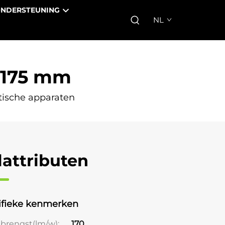
NDERSTEUNING
NL
×175 mm
tische apparaten
lattributen
ifieke kenmerken
brengst(lm/w);
170