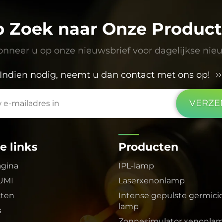
 Zoek naar Onze Produc
nneer u op onze nieuwsbrief voor dagelijkse nie
Indien nodig, neemt u dan contact met ons op!
VERZE
e links
Producten
agina
IPL-lamp
UMI
Laserxenonlamp
cten
Intense gepulste germici
lamp
s
Zonnesimulator xenonla