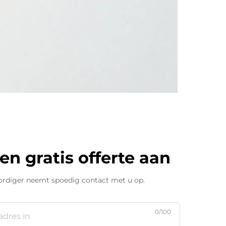
en gratis offerte aan
rdiger neemt spoedig contact met u op.
0/100