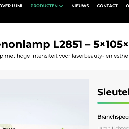
OVER LUMI
PRODUCTEN
NIEUWS
CONTACT
O
enonlamp L2851 – 5×105
 met hoge intensiteit voor laserbeauty- en esthe
Sleute
Branchspec
Lamp Lichtop