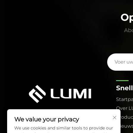
Op
Abo
Snell
Startp
Over L
Produ
We value your privacy
Nieuw
We use cookies and similar tools to provide our