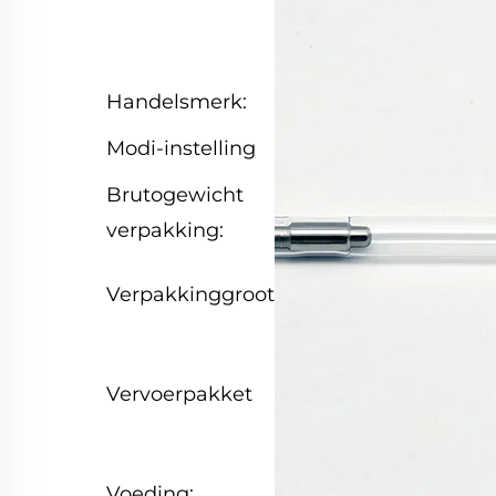
halfgeleiderkoel
+ luchtkoeling
Handelsmerk:
LUMI
Modi-instelling
2 Modus
Brutogewicht
1.000kg
verpakking:
39,00cm * 29,00
Verpakkinggrootte:
* 17,00cm
Robuuste
Vervoerpakket
genormeerde
verpakking
AC110V/10A/60Hz
Voeding: