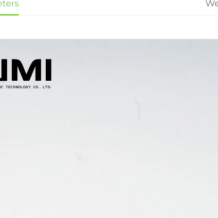
ters
We
ng