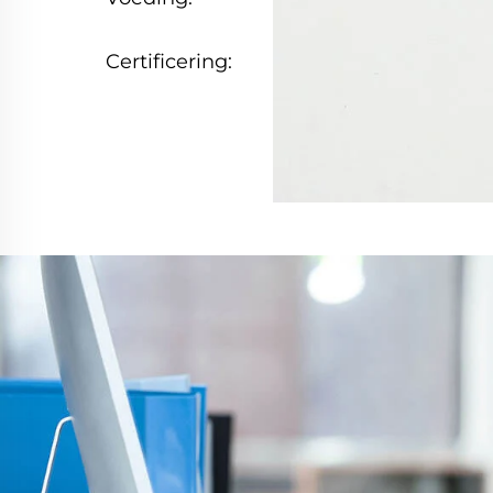
AC220V/5A/50Hz
Certificering:
CE, RoHS, ISO90