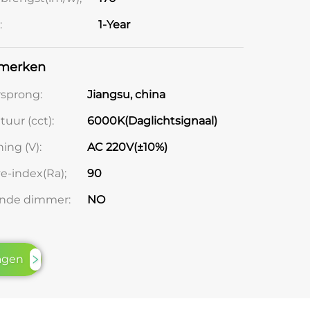
:
1-Year
merken
rsprong:
Jiangsu, china
uur (cct):
6000K(Daglichtsignaal)
ing (V):
AC 220V(±10%)
e-index(Ra);
90
nde dimmer:
NO
ragen