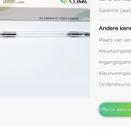
Garantie (jaar)
Andere ken
Plaats van oo
Kleurtemperat
Ingangsspann
Kleurweergav
Ondersteune
Offerte aanv