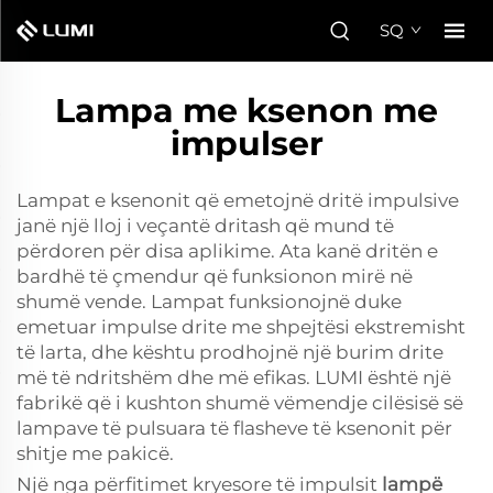
SQ
Lampa me ksenon me
impulser
Lampat e ksenonit që emetojnë dritë impulsive
janë një lloj i veçantë dritash që mund të
përdoren për disa aplikime. Ata kanë dritën e
bardhë të çmendur që funksionon mirë në
shumë vende. Lampat funksionojnë duke
emetuar impulse drite me shpejtësi ekstremisht
të larta, dhe kështu prodhojnë një burim drite
më të ndritshëm dhe më efikas. LUMI është një
fabrikë që i kushton shumë vëmendje cilësisë së
lampave të pulsuara të flasheve të ksenonit për
shitje me pakicë.
Një nga përfitimet kryesore të impulsit
lampë