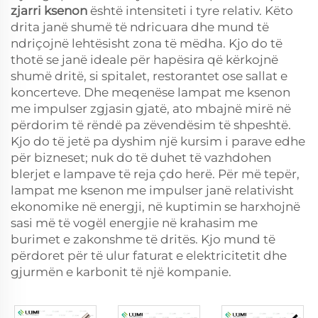
zjarri ksenon
është intensiteti i tyre relativ. Këto
drita janë shumë të ndricuara dhe mund të
ndriçojnë lehtësisht zona të mëdha. Kjo do të
thotë se janë ideale për hapësira që kërkojnë
shumë dritë, si spitalet, restorantet ose sallat e
koncerteve. Dhe meqenëse lampat me ksenon
me impulser zgjasin gjatë, ato mbajnë mirë në
përdorim të rëndë pa zëvendësim të shpeshtë.
Kjo do të jetë pa dyshim një kursim i parave edhe
për bizneset; nuk do të duhet të vazhdohen
blerjet e lampave të reja çdo herë. Për më tepër,
lampat me ksenon me impulser janë relativisht
ekonomike në energji, në kuptimin se harxhojnë
sasi më të vogël energjie në krahasim me
burimet e zakonshme të dritës. Kjo mund të
përdoret për të ulur faturat e elektricitetit dhe
gjurmën e karbonit të një kompanie.