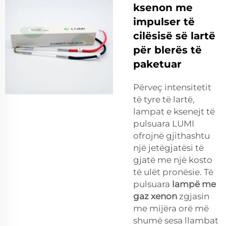
ksenon me
impulser të
cilësisë së lartë
për blerës të
paketuar
Përveç intensitetit
të tyre të lartë,
lampat e ksenejt të
pulsuara LUMI
ofrojnë gjithashtu
një jetëgjatësi të
gjatë me një kosto
të ulët pronësie. Të
pulsuara
lampë me
gaz xenon
zgjasin
me mijëra orë më
shumë sesa llambat