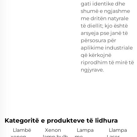
gati identike dhe
shumë e ngjashme
me dritën natyrale
të diellit; kjo është
arsyeja pse janë të
përsosura për
aplikime industriale
që kërkojnë
riprodhim të mirë të
ngjyrave.
Kategoritë e produkteve të lidhura
Llambë
Xenon
Lampa
Llampa
xenon
lamp bulb
me
Laser