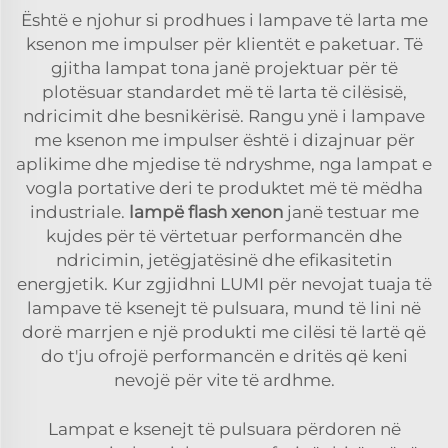
Është e njohur si prodhues i lampave të larta me
ksenon me impulser për klientët e paketuar. Të
gjitha lampat tona janë projektuar për të
plotësuar standardet më të larta të cilësisë,
ndricimit dhe besnikërisë. Rangu ynë i lampave
me ksenon me impulser është i dizajnuar për
aplikime dhe mjedise të ndryshme, nga lampat e
vogla portative deri te produktet më të mëdha
industriale.
lampë flash xenon
janë testuar me
kujdes për të vërtetuar performancën dhe
ndricimin, jetëgjatësinë dhe efikasitetin
energjetik. Kur zgjidhni LUMI për nevojat tuaja të
lampave të ksenejt të pulsuara, mund të lini në
dorë marrjen e një produkti me cilësi të lartë që
do t'ju ofrojë performancën e dritës që keni
nevojë për vite të ardhme.
Lampat e ksenejt të pulsuara përdoren në