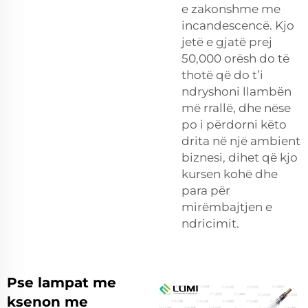
e zakonshme me
incandescencë. Kjo
jetë e gjatë prej
50,000 orësh do të
thotë që do t’i
ndryshoni llambën
më rrallë, dhe nëse
po i përdorni këto
drita në një ambient
biznesi, dihet që kjo
kursen kohë dhe
para për
mirëmbajtjen e
ndricimit.
Pse lampat me
ksenon me