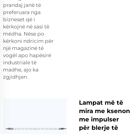
prandaj janë të
preferuara nga
bizneset që i
kërkojnë në sasi të
mëdha. Nëse po
kërkoni ndricim për
një magazinë të
vogël apo hapësirë
industriale të
madhe, ajo ka
zgjidhjen.
Lampat më të
mira me ksenon
me impulser
për blerje të