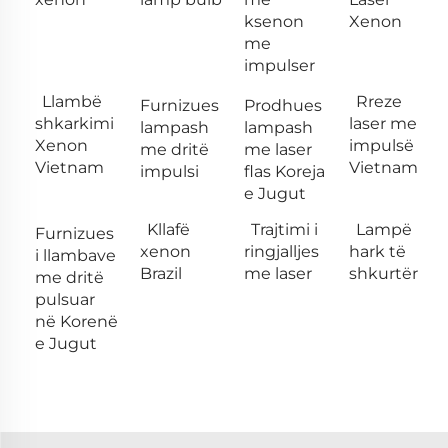
ksenon
Xenon
me
impulser
Llambë
Rreze
Furnizues
Prodhues
shkarkimi
laser me
lampash
lampash
Xenon
impulsë
me dritë
me laser
Vietnam
Vietnam
impulsi
flas Koreja
e Jugut
Kllafë
Trajtimi i
Lampë
Furnizues
xenon
ringjalljes
hark të
i llambave
Brazil
me laser
shkurtër
me dritë
pulsuar
në Korenë
e Jugut