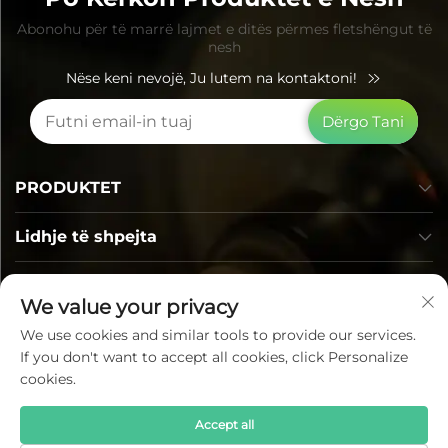
Abonohu për të marrë lajmet e ditës përmes fletshëngut të
nesh
Nëse keni nevojë, Ju lutem na kontaktoni!
Dërgo Tani
PRODUKTET
Lidhje të shpejta
Informacion Kontakti
We value your privacy
We use cookies and similar tools to provide our services.
If you don't want to accept all cookies, click Personalize
cookies.
Accept all