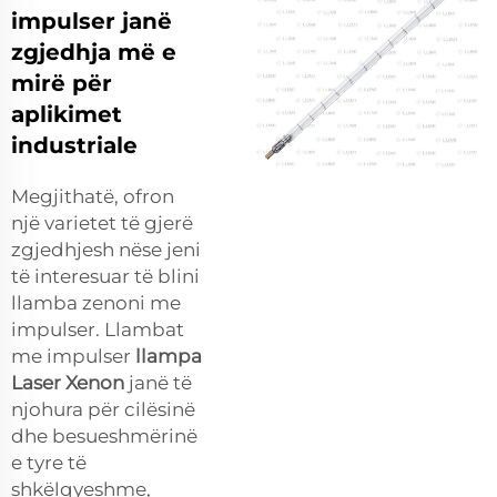
impulser janë
zgjedhja më e
mirë për
aplikimet
industriale
Megjithatë, ofron
një varietet të gjerë
zgjedhjesh nëse jeni
të interesuar të blini
llamba zenoni me
impulser. Llambat
me impulser
llampa
Laser Xenon
janë të
njohura për cilësinë
dhe besueshmërinë
e tyre të
shkëlqyeshme,