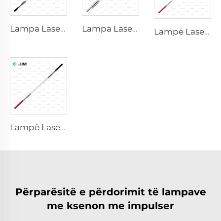
Lampa Laser Xenon L2741 – 7×100×167 mm
Lampa Laser Xenon L2851 – 5×105×175 mm
Lampë Laser Xenoni L2851-5×105×175 mm
Lampë Laser Xenoni L2051 – 5×70×130 mm
Përparësitë e përdorimit të lampave
me ksenon me impulser