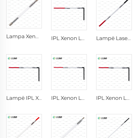
Lampa Xenon IPL P1640 – 7×47×110 mm
IPL Xenon Lamp P1541 – 9×45×100 mm
Lampë Laser Xenoni L2021-7×65×130 mm
Lampë IPL Xenon P1421 – 7×45×90 mm
IPL Xenon Lamp P1621 – 7×50×105 mm
IPL Xenon Lamp P1491 – 9×45×95 mm