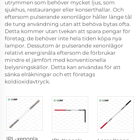
utrymmen som behöver mycket ljus, som
sjukhus, restauranger eller konserthallar. Och
eftersom pulserande xenonlågor håller länge tål
de tung användning utan att behöva bytas ofta.
Detta kommer utan tvekan att spara pengar för
företag; de behöver inte hela tiden köpa nya
lampor. Dessutom är pulserande xenonlågor
relativt energisnåla eftersom de förbrukar
mindre el jämfört med konventionella
belysningskällor. Detta kan användas för att
sänka elräkningar och ett företags
koldioxidavtryck.
IPL-xenonlampa P1640 – 7×47×110 mm