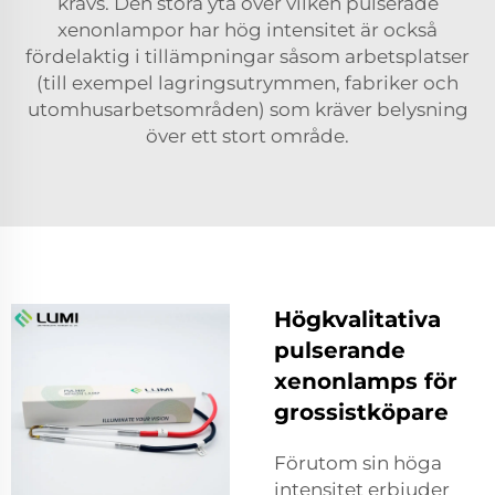
krävs. Den stora yta över vilken pulserade
xenonlampor har hög intensitet är också
fördelaktig i tillämpningar såsom arbetsplatser
(till exempel lagringsutrymmen, fabriker och
utomhusarbetsområden) som kräver belysning
över ett stort område.
Högkvalitativa
pulserande
xenonlamps för
grossistköpare
Förutom sin höga
intensitet erbjuder