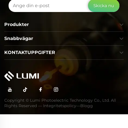
Skicka nu
Produkter
Snabbvägar
KONTAKTUPPGIFTER
Copyright © Lumi Photoelectric Technology Co., Ltd. All
Rights Reserved —
Integritetspolicy
—
Blogg