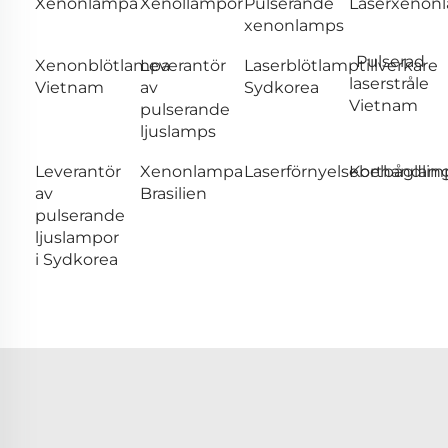
Xenonlampa
Xenollampor
Pulserande
Laserxenon
xenonlamps
Pulserad
Xenonblötlampa
Leverantör
Laserblötlamptillverkare
laserstråle
Vietnam
av
Sydkorea
Vietnam
pulserande
ljuslamps
Leverantör
Xenonlampa
Laserförnyelsebehandlin
Kortbåglam
av
Brasilien
pulserande
ljuslampor
i Sydkorea