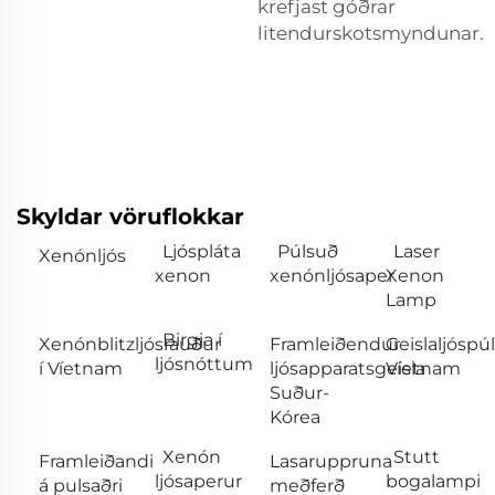
krefjast góðrar
litendurskotsmyndunar.
Skyldar vöruflokkar
Ljóspláta
Púlsuð
Laser
Xenónljós
xenon
xenónljósaper
Xenon
Lamp
Birgja í
Xenónblitzljósrauður
Framleiðendur
Geislaljóspúl
ljósnóttum
í Víetnam
ljósapparatsgeisla
Víetnam
Suður-
Kórea
Xenón
Stutt
Framleiðandi
Lasaruppruna
ljósaperur
bogalampi
á pulsaðri
meðferð