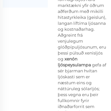
marktækni yfir öðrum
aðferðum með mikilli
hitastyrkleika (geislun),
langan líftíma ljósanna
og kostnaðarhag.
Aðgreint frá
venjulegum
glóðpípuljósunum, eru
þessi púlsuð xenisljós
og
xenón
ljóspeysulampa
gefa af
sér bjarman hvítan
ljóskasti sem er
næstum eins og
náttúruleg sólarljós;
þess vegna eru þeir
fullkomnir fyrir
iðnaðarforrit sem