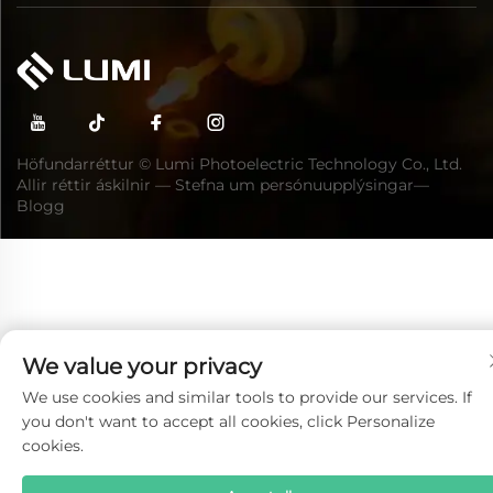
Höfundarréttur © Lumi Photoelectric Technology Co., Ltd.
Allir réttir áskilnir —
Stefna um persónuupplýsingar
—
Blogg
We value your privacy
We use cookies and similar tools to provide our services. If
you don't want to accept all cookies, click Personalize
cookies.