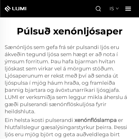
IS
Púlsuð xenónljósaper
Sænónljós sem gefa frá sér pulsandi ljós eru
ákveðin tegund ljósa sem hægt er að nota í
ýmsum forritum. Þau hafa bjarman hvítan
ljóskast sem virkar vel á mörgum stöðum.
Ljósaperunum er rekst með því að senda út
ljóspulsa í mjög háum hraða, og framleiða
þannig bjartara og ávöxtunarríkari ljósgjafa.
LUMI er verksmiðja sem leggur mikla áherslu á
gæði pulserandi sænónflöskuljósa fyrir
heildshluta.
Ein helsta kosti pulserandi
xenónflóslampa
er
hlutfallslegur gæsalýsingarstyrkur þeirra. Þessi
ljós eru mjög björt og geta auðveldlega birt