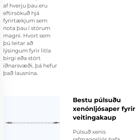
af hverju þau eru
eftirsökuð hjá
fyrirtækjum sem
nota þau í stórum
magni. Hvort sem
þú leitar að
lýsingum fyrir litla
birgi eða stórt
iðnarsvæði, þá hefur
það lausnina.
Bestu púlsuðu
xenónljósaper fyrir
veitingakaup
Púlsuð xenis
rafmagnsljós hafa