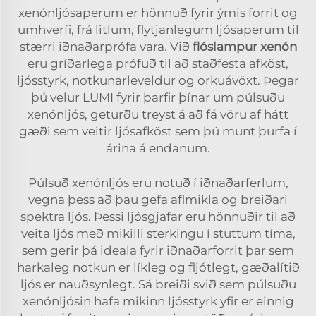
xenónljósaperum er hönnuð fyrir ýmis forrit og
umhverfi, frá litlum, flytjanlegum ljósaperum til
stærri iðnaðarprófa vara. Við
flóslampur xenón
eru gríðarlega prófuð til að staðfesta afköst,
ljósstyrk, notkunarleveldur og orkuávöxt. Þegar
þú velur LUMI fyrir þarfir þínar um púlsuðu
xenónljós, geturðu treyst á að fá vöru af hátt
gæði sem veitir ljósafköst sem þú munt þurfa í
árina á endanum.
Púlsuð xenónljós eru notuð í iðnaðarferlum,
vegna þess að þau gefa aflmikla og breiðari
spektra ljós. Þessi ljósgjafar eru hönnuðir til að
veita ljós með mikilli sterkingu í stuttum tíma,
sem gerir þá ideala fyrir iðnaðarforrit þar sem
harkaleg notkun er líkleg og fljótlegt, gæðalítið
ljós er nauðsynlegt. Sá breiði svið sem púlsuðu
xenónljósin hafa mikinn ljósstyrk yfir er einnig