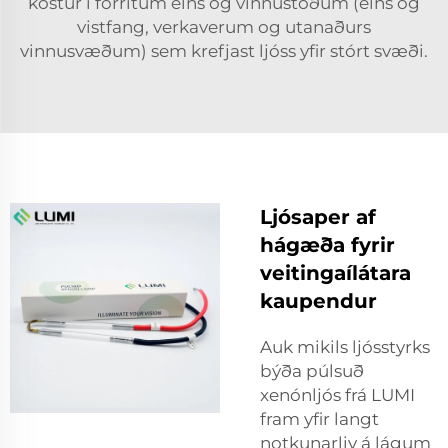
kostur í forritum eins og vinnustöðum (eins og
vistfang, verkaverum og utanaðurs
vinnusvæðum) sem krefjast ljóss yfir stórt svæði.
Ljósaper af
hágæða fyrir
veitingaílátara
kaupendur
Auk mikils ljósstyrks
býða púlsuð
xenónljós frá LUMI
fram yfir langt
notkunarliv á lágum