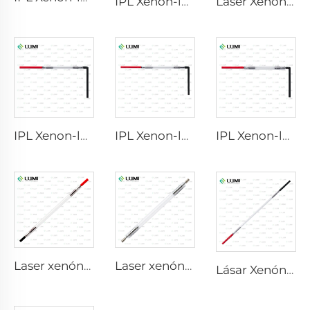
IPL Xenon-lampa P1541 – 9×45×100 mm
Laser Xenon lýsing L2021-7×65×130 mm
IPL Xenon-lampa P1421 – 7×45×90 mm
IPL Xenon-lampa P1621 – 7×50×105 mm
IPL Xenon-lampa P1491 – 9×45×95 mm
Laser xenónlampa L2741 – 7×100×167 mm
Laser xenónlampa L2851 – 5×105×175 mm
Lásar Xenón-lampa L2851-5×105×175 mm