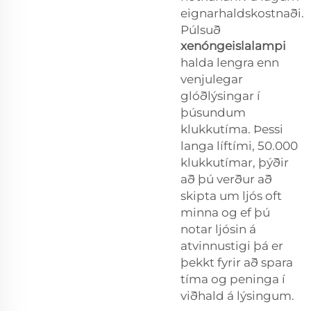
eignarhaldskostnaði.
Púlsuð
xenóngeislalampi
halda lengra enn
venjulegar
glóðlýsingar í
þúsundum
klukkutíma. Þessi
langa líftími, 50.000
klukkutímar, þýðir
að þú verður að
skipta um ljós oft
minna og ef þú
notar ljósin á
atvinnustigi þá er
þekkt fyrir að spara
tíma og peninga í
viðhald á lýsingum.