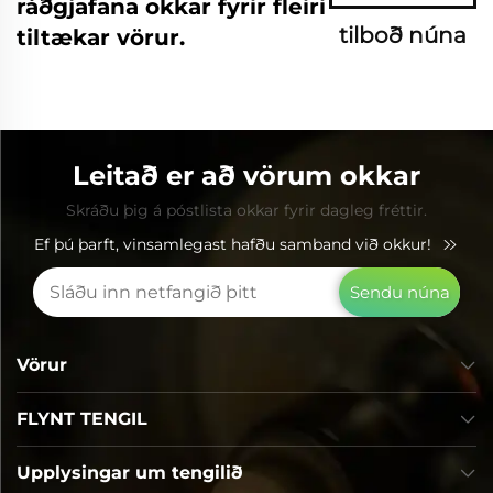
ráðgjafana okkar fyrir fleiri
tilboð núna
tiltækar vörur.
Leitað er að vörum okkar
Skráðu þig á póstlista okkar fyrir dagleg fréttir.
Ef þú þarft, vinsamlegast hafðu samband við okkur!
Sendu núna
Vörur
FLYNT TENGIL
Upplysingar um tengilið