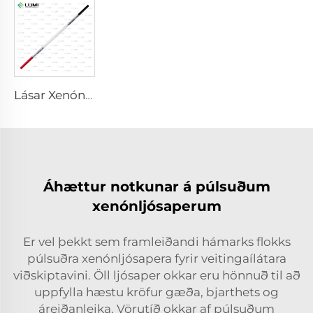
Lásar Xenón-lampa L2051 – 5×70×130 mm
Áhættur notkunar á púlsuðum
xenónljósaperum
Er vel þekkt sem framleiðandi hámarks flokks
púlsuðra xenónljósapera fyrir veitingaílátara
viðskiptavini. Öll ljósaper okkar eru hönnuð til að
uppfylla hæstu kröfur gæða, bjarthets og
áreiðanleika. Vörutíð okkar af púlsuðum