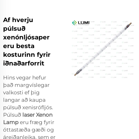
Af hverju
púlsuð
xenónljósaper
eru besta
kosturinn fyrir
iðnaðarforrit
Hins vegar hefur
það margvíslegar
valkosti ef þig
langar að kaupa
púlsuð xenisrófljós.
Púlsuð
laser Xenon
Lamp
eru fræg fyrir
óttastæða gæði og
áreiðanleika, sem er