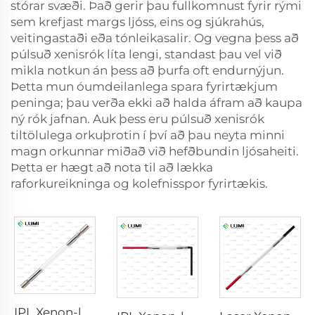
stórar svæði. Það gerir þau fullkomnust fyrir rými
sem krefjast margs ljóss, eins og sjúkrahús,
veitingastaði eða tónleikasalir. Og vegna þess að
púlsuð xenisrók líta lengi, standast þau vel við
mikla notkun án þess að þurfa oft endurnýjun.
Þetta mun óumdeilanlega spara fyrirtækjum
peninga; þau verða ekki að halda áfram að kaupa
ný rók jafnan. Auk þess eru púlsuð xenisrók
tiltölulega orkuþrotin í því að þau neyta minni
magn orkunnar miðað við hefðbundin ljósaheiti.
Þetta er hægt að nota til að lækka
raforkureikninga og kolefnisspor fyrirtækis.
IPL Xenon-lampa P1640 – 7×47×110 mm