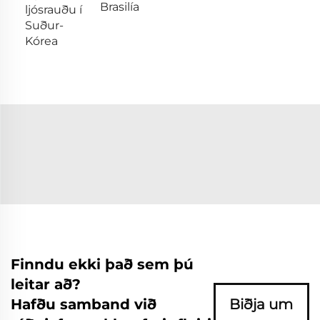
Brasilía
ljósrauðu í
Suður-
Kórea
Finndu ekki það sem þú
leitar að?
Hafðu samband við
Biðja um