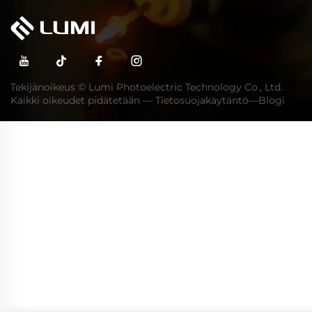
Tekijänoikeus © Lumi Photoelectric Technology Co., Ltd.
Kaikki oikeudet pidätetään —
Tietosuojakäytäntö
—
Blogi