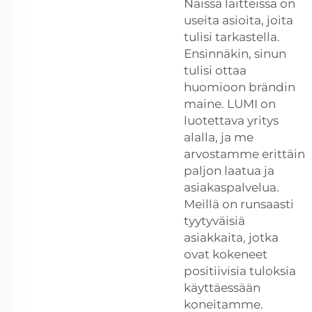
Näissä laitteissa on
useita asioita, joita
tulisi tarkastella.
Ensinnäkin, sinun
tulisi ottaa
huomioon brändin
maine. LUMI on
luotettava yritys
alalla, ja me
arvostamme erittäin
paljon laatua ja
asiakaspalvelua.
Meillä on runsaasti
tyytyväisiä
asiakkaita, jotka
ovat kokeneet
positiivisia tuloksia
käyttäessään
koneitamme.