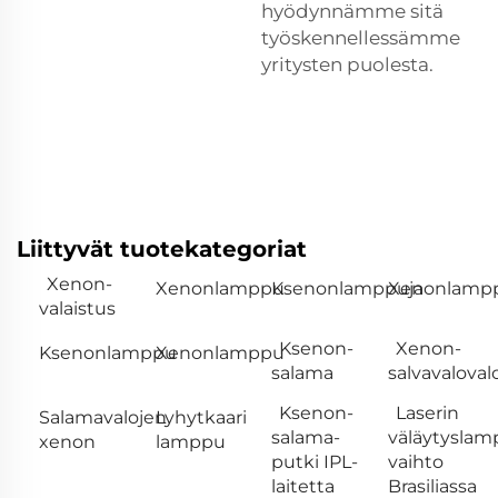
hyödynnämme sitä
työskennellessämme
yritysten puolesta.
Liittyvät tuotekategoriat
Xenon-
Xenonlamppu
Ksenonlamppuja
Xenonlamp
valaistus
Ksenon-
Xenon-
Ksenonlamppu
Xenonlamppu
salama
salvavaloval
Ksenon-
Laserin
Salamavalojen
Lyhytkaari
salama-
väläytysla
xenon
lamppu
putki IPL-
vaihto
laitetta
Brasiliassa