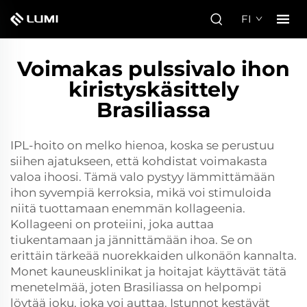
FI
Voimakas pulssivalo ihon
kiristyskäsittely
Brasiliassa
IPL-hoito on melko hienoa, koska se perustuu
siihen ajatukseen, että kohdistat voimakasta
valoa ihoosi. Tämä valo pystyy lämmittämään
ihon syvempiä kerroksia, mikä voi stimuloida
niitä tuottamaan enemmän kollageenia.
Kollageeni on proteiini, joka auttaa
tiukentamaan ja jännittämään ihoa. Se on
erittäin tärkeää nuorekkaiden ulkonäön kannalta.
Monet kauneusklinikat ja hoitajat käyttävät tätä
menetelmää, joten Brasiliassa on helpompi
löytää joku, joka voi auttaa. Istunnot kestävät