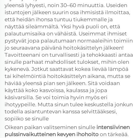
yleensä lyhyesti, noin 30–60 minuuttia. Useiden
istuntojen jälkeen suurin osa ihmisistä ilmoittaa,
että heidän ihonsa tuntuu tiukemmalle ja
näyttää sileämmältä. Yksi hyvä puoli on, että
palautumisaika on vähäistä. Useimmat ihmiset
pystyvät jopa palautumaan normaaleihin toimiin
jo seuraavana päivänä hoitokäsittelyn jälkeen!
Tavoitteenani on turvallisesti ja tehokkaasti antaa
sinulle parhaat mahdolliset tulokset, mihin olen
kykenevä. Jotkut saattavat kokea lievää lämpöä
tai kihelmöintiä hoitokäsittelyn aikana, mutta se
häviää yleensä pian sen jälkeen. Sitä voidaan
käyttää koko kasvoissa, kaulassa ja jopa
käsivarsilla. Se voi toimia hyvin myös eri
ihotyypeille. Mutta sinun tulee keskustella jonkun
todella asiantuntevan kanssa selvittääksesi,
sopiiko se sinulle
Oikean paikan valitseminen sinulle
intensiivinen
pulssinvaikutteinen kevyen ihohoito
on tärkeää.