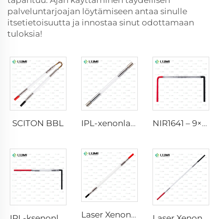
tapahtuu. Ajan käyttäminen täydellisen
palveluntarjoajan löytämiseen antaa sinulle
itsetietoisuutta ja innostaa sinut odottamaan
tuloksia!
SCITON BBL
IPL-xenonlamppu P1640 – 7×47×110 mm
NIR1641 – 9×45×110 mm
Laser Xenon Lamp L2741 – 7×100×167 mm
IPL-ksenonlamppu P1541 – 9×45×100 mm
Laser Xenon -lamppu L2851-5×105×175 mm