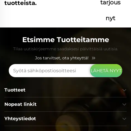
tarjous
tuotteista.
nyt
Etsimme Tuotteitamme
Tilaa uutiskirjeemme saadaksesi päivittäisiä uutisia.
Jos tarvitset, ota yhteyttä!
LÄHETÄ NYYT
Tuotteet
Nopeat linkit
Yhteystiedot