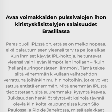
Avaa voimakkaiden pulssivalojen ihon
kiristyskäsittelyjen salaisuudet
Brasiliassa
Paras puoli IPL:ssä on, että se on melko nopeaa,
eikä palautumiseen yleensä tarvita paljoa aikaa.
Kun ihmiset käyvät IPL-hoitoja, he tuntevat
yleensä vain lievän lämpötilan ihollaan – "kuin
[hellan] auringonsäteen lämmön". Tämä tekee
siitä vähemmän kivuliaan vaihtoehdon
verrattuna joihinkin muihin hoitoihin, jotka voivat
sattua entistä enemmän. Mitä enemmän IPL:stä
tiedostetaan, sitä suuremmaksi kysyntä kasvaa.
Julkisuuden henkilöt täyttävät keinoja täynnä
olevia klinikoita kaupungeissa kuten São
Paulossa ja Rio de Janeirossa, missä asiakkaat