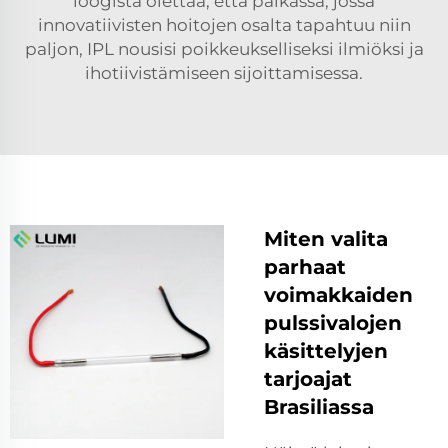
loogista olettaa, että paikassa, jossa
innovatiivisten hoitojen osalta tapahtuu niin
paljon, IPL nousisi poikkeukselliseksi ilmiöksi ja
ihotiivistämiseen sijoittamisessa.
Miten valita
parhaat
voimakkaiden
pulssivalojen
käsittelyjen
tarjoajat
Brasiliassa