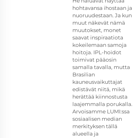
He haluavat näyttää
hohtavansa ihostaan ja
nuoruudestaan. Ja kun
muut näkevät nämä
muutokset, monet
saavat inspiraatiota
kokeilemaan samoja
hoitoja. IPL-hoidot
toimivat pääosin
samalla tavalla, mutta
Brasilian
kauneusvaikuttajat
edistävät niitä, mikä
herättää kiinnostusta
laajemmalla porukalla.
Arvoisamme LUMI:ssa
sosiaalisen median
merkityksen tällä
alueella ja