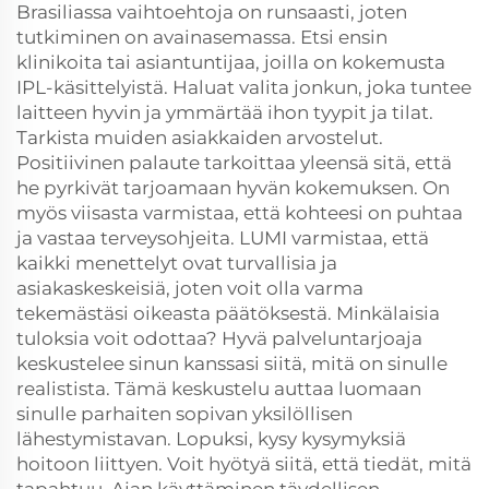
Brasiliassa vaihtoehtoja on runsaasti, joten
tutkiminen on avainasemassa. Etsi ensin
klinikoita tai asiantuntijaa, joilla on kokemusta
IPL-käsittelyistä. Haluat valita jonkun, joka tuntee
laitteen hyvin ja ymmärtää ihon tyypit ja tilat.
Tarkista muiden asiakkaiden arvostelut.
Positiivinen palaute tarkoittaa yleensä sitä, että
he pyrkivät tarjoamaan hyvän kokemuksen. On
myös viisasta varmistaa, että kohteesi on puhtaa
ja vastaa terveysohjeita. LUMI varmistaa, että
kaikki menettelyt ovat turvallisia ja
asiakaskeskeisiä, joten voit olla varma
tekemästäsi oikeasta päätöksestä. Minkälaisia
tuloksia voit odottaa? Hyvä palveluntarjoaja
keskustelee sinun kanssasi siitä, mitä on sinulle
realistista. Tämä keskustelu auttaa luomaan
sinulle parhaiten sopivan yksilöllisen
lähestymistavan. Lopuksi, kysy kysymyksiä
hoitoon liittyen. Voit hyötyä siitä, että tiedät, mitä