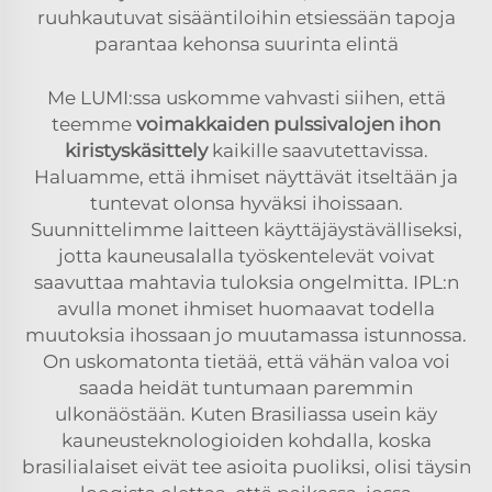
ruuhkautuvat sisääntiloihin etsiessään tapoja
parantaa kehonsa suurinta elintä
Me LUMI:ssa uskomme vahvasti siihen, että
teemme
voimakkaiden pulssivalojen ihon
kiristyskäsittely
kaikille saavutettavissa.
Haluamme, että ihmiset näyttävät itseltään ja
tuntevat olonsa hyväksi ihoissaan.
Suunnittelimme laitteen käyttäjäystävälliseksi,
jotta kauneusalalla työskentelevät voivat
saavuttaa mahtavia tuloksia ongelmitta. IPL:n
avulla monet ihmiset huomaavat todella
muutoksia ihossaan jo muutamassa istunnossa.
On uskomatonta tietää, että vähän valoa voi
saada heidät tuntumaan paremmin
ulkonäöstään. Kuten Brasiliassa usein käy
kauneusteknologioiden kohdalla, koska
brasilialaiset eivät tee asioita puoliksi, olisi täysin