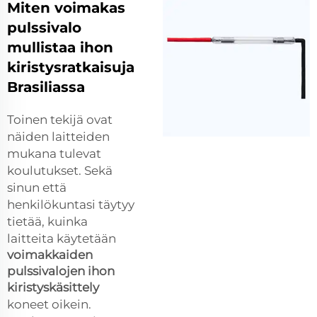
Miten voimakas
pulssivalo
mullistaa ihon
kiristysratkaisuja
Brasiliassa
Toinen tekijä ovat
näiden laitteiden
mukana tulevat
koulutukset. Sekä
sinun että
henkilökuntasi täytyy
tietää, kuinka
laitteita käytetään
voimakkaiden
pulssivalojen ihon
kiristyskäsittely
koneet oikein.