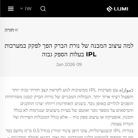
IW
חזרה
למה עיצוב המבנה של נורת הברק הפך לפקק במערכות
IPL בעלות הספק גבוה
09 Jan 2026
בموازاة עם מערכות IPL ממשיכות לנוע לקראת קצב חזרתי גבוה יותר
ותפעול רציף ארוך יותר, הגבולות המבניים של נורות הברק קסנון מסורתיות
הופכים לגלויים באופן גובר. בשנים האחרונות דיווחו יצרני התקנים
והנדסאים על מספר גובר ואוטם של בעיות ביצועים שנגרמות לא בגלל
תוכנה, אופטיקה או עיצוב ספק כוח – אלא בגלל המגבלות הפיזיות של
הנורה עצמה.
בנורות IPL קונבנציונליות, עובי דופן צינור קוורץ בגודל 0.5 מ"מ נחשב כבר
זמן רב מספיק לשימוש קליני סטנדרטי. עם זאת, בתנאי פעולה מודרניים –