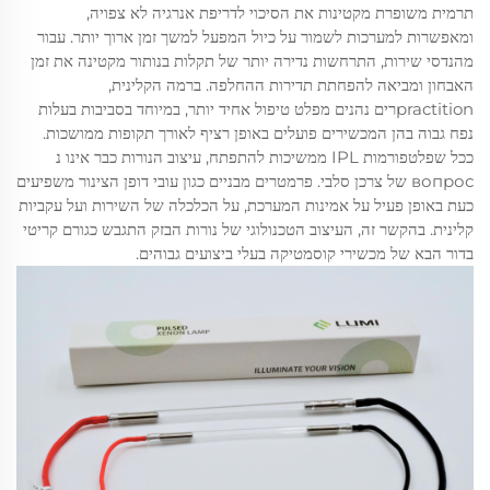
תרמית משופרת מקטינות את הסיכוי לדריפת אנרגיה לא צפויה,
ומאפשרות למערכות לשמור על כיול המפעל למשך זמן ארוך יותר. עבור
מהנדסי שירות, התרחשות נדירה יותר של תקלות בנותור מקטינה את זמן
האבחון ומביאה להפחתת תדירות ההחלפה. ברמה הקלינית,
practitionרים נהנים מפלט טיפול אחיד יותר, במיוחד בסביבות בעלות
נפח גבוה בהן המכשירים פועלים באופן רציף לאורך תקופות ממושכות.
ככל שפלטפורמות IPL ממשיכות להתפתח, עיצוב הנורות כבר אינו נ
вопрос של צרכן סלבי. פרמטרים מבניים כגון עובי דופן הצינור משפיעים
כעת באופן פעיל על אמינות המערכת, על הכלכלה של השירות ועל עקביות
קלינית. בהקשר זה, העיצוב הטכנולוגי של נורות הבזק התגבש כגורם קריטי
בדור הבא של מכשירי קוסמטיקה בעלי ביצועים גבוהים.