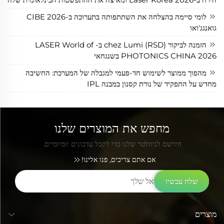
לומי סיימה בהצלחה את השתתפותה בתערוכה ב-CIBE 2026
גואנגג'ואו
הזמנה לביקור chez Lumi (RSD) ב- LASER World of
PHOTONICS CHINA 2026 בשנגחאי
מהפוך ממוצר לשימוש חד-פעמי למגבלה של המערכת: החשיבה
מחדש על התפקיד של נורת קסנון במבנה IPL
מחפש את המוצרים שלנו
הירשם לניוזלטר שלנו כדי לקבל עדכונים יומיומיים.
אם אתם צריכים, פנו אלינו!
שלח עכשיו
מוצרים