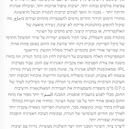
צפיפות פולסים גבוהה יותר, ישיבות טיפול ארוכות יותר, וסיבולת אנרגיה
הדוקה יותר – מבנה זה הופך לעתים קרובות לנקודת הכשל הראשונה.
מחזורי חימום וקירור חוזרים גורמים להצטברות מתחים זעירים בזجاج, מה
שיכול להופיע כהתנהגות פריקה לא יציבה, נשירה מואצת של
האלקטרודות, או במקרה קיצוני, קרע מוקדם של הצינור.
מנקודת מבט חשמלית, עובי הקיר משפיע ישירות על שיווי המשקל התרמי
של מיכל הפריקה. זכוכית דקה יותר פורצת את החום באופן פחות אחיד,
מה שמייצר אזורי חום מקומיים לאורך מסלול הקשת. גרדיאנטי
הטמפרטורה האלה משפיעים על דינמיקת לחץ הגז בתוך הנורה, וזה בתורו
משנה את צורת הפעימה ואת עקביות האנרגיה עם הזמן. עבור מערכות
IPL שמאוכסנות לפלט אנרגיה צר, שונות מסוג זה יוצרות בעיות נגזרות:
עוצמה לא עקבית, תגובה טיפולית משתנה ודרישות איכחול תכופות יותר.
הערכות הנדסיות עדכניות מראות כי הגדלת עובי קיר הסיליקה לערך של
כ-0.7 מ"מ משפרת משמעותית את העמידות המechaנית והיציבות
החום, מבלי לפגוע בהעברה אופטית. המבנה السمיך יותר מפזר את מתח
החום באופן אחיד יותר על פני שטח הצינור, ומחזיר את העיוות במהלך
פעילות בתדר גבוה. כתוצאה מכך, התנהגות הפריקה נשארת עקבית יותר
לאורך זמן החיים השימושי של הנורה, ועקומות דעיכת האנרגיה הופכות
שטוחות וצפוויות יותר.
ליצרני ציוד, השינוי המבני הזה יוצר השלכות מעשיות. נורות עם יציבות