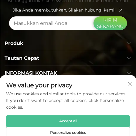
Berlanggananlah ke newsletter kami untuk berita harian.
Jika Anda membutuhkan, Silakan hubungi kami!
KIRIM
SEKARANG
Produk
Tautan Cepat
INFORMASI KONTAK
We value your privacy
We use cookies and similar tools to provide our services.
If you don't want to accept all cookies, click Personalize
cookies.
Accept all
Hak Cipta © Lumi Photoelectric Technology Co., Ltd.
Seluruh Hak Dilindungi Undang-undang —
Kebijakan
Personalize cookies
Privasi
—
Blog