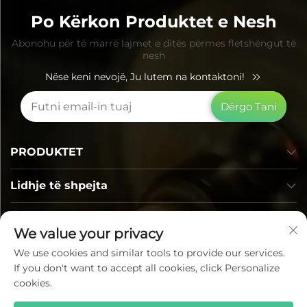
Po Kërkon Produktet e Nesh
Abonohu për të marrë lajmet e ditës përmes fletshëngut të
nesh
Nëse keni nevojë, Ju lutem na kontaktoni!
Dërgo Tani
PRODUKTET
Lidhje të shpejta
Informacion Kontakti
We value your privacy
We use cookies and similar tools to provide our services.
If you don't want to accept all cookies, click Personalize
cookies.