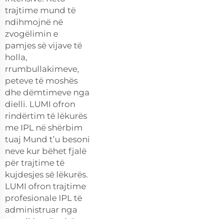
trajtime mund të
ndihmojnë në
zvogëlimin e
pamjes së vijave të
holla,
rrumbullakimeve,
peteve të moshës
dhe dëmtimeve nga
dielli. LUMI ofron
rindërtim të lëkurës
me IPL në shërbim
tuaj Mund t’u besoni
neve kur bëhet fjalë
për trajtime të
kujdesjes së lëkurës.
LUMI ofron trajtime
profesionale IPL të
administruar nga