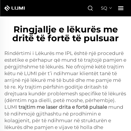
SQ
Ringjallje e lëkurës me
dritë të fortë të pulsuar
Rindërtimi i Lëkurës me IPL është një procedurë
estetike e përhapur që mund të trajtojë pamjen e
përgjithshme të lëkurës. Ne ofrojmë këtë trajtim
këtu në LUMI për t’i ndihmuar klientët tanë të
arrijnë një lëkurë më të butë dhe me pamje më
të re. Ky trajtim përfshin goditje dritash të
drejtuara kundër problemesh specifike të lëkurës
(dëmtim nga dielli, petë moshe, përhembje).
LUMI
trajtim me laser drita e fortë pulsale
mund
të ndihmojë gjithashtu në prodhimin e
kolagjenit, për të ndihmuar në strukturën e
lëkurës dhe pamjen e vijave të holla dhe