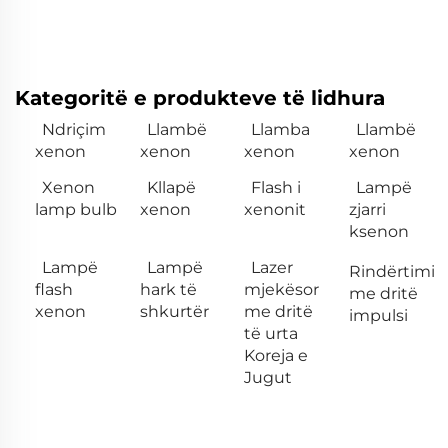
Kategoritë e produkteve të lidhura
Ndriçim
Llambë
Llamba
Llambë
xenon
xenon
xenon
xenon
Xenon
Kllapë
Flash i
Lampë
lamp bulb
xenon
xenonit
zjarri
ksenon
Lampë
Lampë
Lazer
Rindërtimi
flash
hark të
mjekësor
me dritë
xenon
shkurtër
me dritë
impulsi
të urta
Koreja e
Jugut