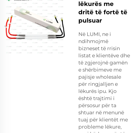
lëkurës me
dritë të fortë të
pulsuar
Në LUMI, ne i
ndihmojmë
bizneset të rrisin
listat e klientëve dhe
të zgjerojnë gamën
e shërbimeve me
pajisje wholesale
për ringjalljen e
lëkurës ipu. Kjo
është trajtimi i
përsosur për ta
shtuar në menunë
tuaj për klientët me
probleme lëkure,