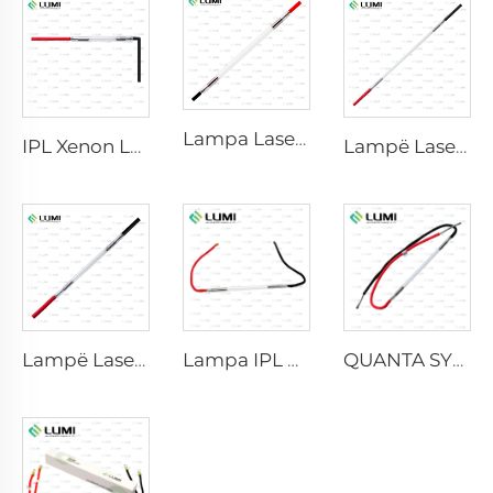
Lampa Laser Xenon L2741 – 7×100×167 mm
IPL Xenon Lamp P1541 – 9×45×100 mm
Lampë Laser Xenoni L2851-5×105×175 mm
Lampë Laser Xenoni L2021-7×65×130 mm
Lampa IPL P2021-7×65×130 mm
QUANTA SYSTEM