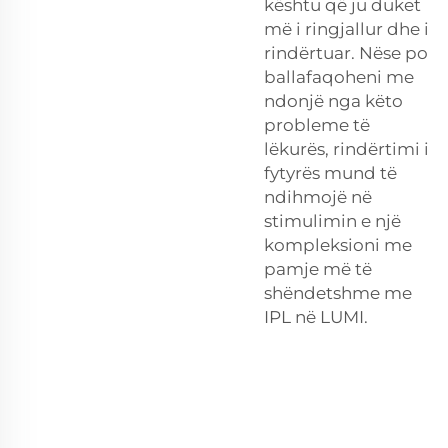
kështu që ju duket
më i ringjallur dhe i
rindërtuar. Nëse po
ballafaqoheni me
ndonjë nga këto
probleme të
lëkurës, rindërtimi i
fytyrës mund të
ndihmojë në
stimulimin e një
kompleksioni me
pamje më të
shëndetshme me
IPL në LUMI.