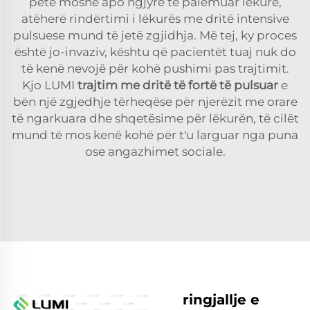
petë moshë apo ngjyrë të palëmuar lëkure,
atëherë rindërtimi i lëkurës me dritë intensive
pulsuese mund të jetë zgjidhja. Më tej, ky proces
është jo-invaziv, kështu që pacientët tuaj nuk do
të kenë nevojë për kohë pushimi pas trajtimit.
Kjo LUMI
trajtim me dritë të fortë të pulsuar
e
bën një zgjedhje tërheqëse për njerëzit me orare
të ngarkuara dhe shqetësime për lëkurën, të cilët
mund të mos kenë kohë për t'u larguar nga puna
ose angazhimet sociale.
ringjallje e