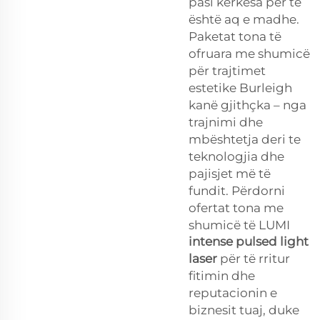
pasi kërkesa për të
është aq e madhe.
Paketat tona të
ofruara me shumicë
për trajtimet
estetike Burleigh
kanë gjithçka – nga
trajnimi dhe
mbështetja deri te
teknologjia dhe
pajisjet më të
fundit. Përdorni
ofertat tona me
shumicë të LUMI
intense pulsed light
laser
për të rritur
fitimin dhe
reputacionin e
biznesit tuaj, duke