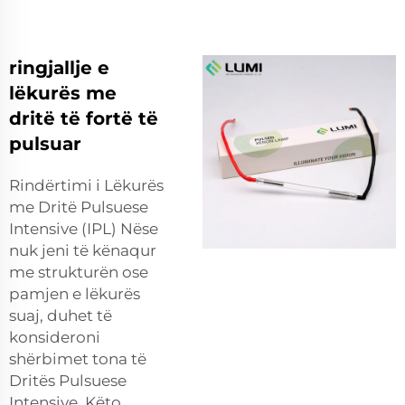
ringjallje e
lëkurës me
dritë të fortë të
pulsuar
Rindërtimi i Lëkurës
me Dritë Pulsuese
Intensive (IPL) Nëse
nuk jeni të kënaqur
me strukturën ose
pamjen e lëkurës
suaj, duhet të
konsideroni
shërbimet tona të
Dritës Pulsuese
Intensive. Këto