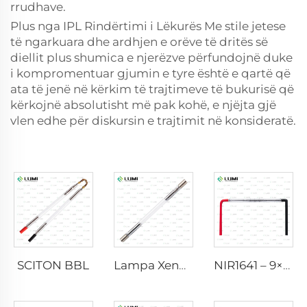
rrudhave.
Plus nga IPL Rindërtimi i Lëkurës Me stile jetese
të ngarkuara dhe ardhjen e orëve të dritës së
diellit plus shumica e njerëzve përfundojnë duke
i kompromentuar gjumin e tyre është e qartë që
ata të jenë në kërkim të trajtimeve të bukurisë që
kërkojnë absolutisht më pak kohë, e njëjta gjë
vlen edhe për diskursin e trajtimit në konsideratë.
SCITON BBL
Lampa Xenon IPL P1640 – 7×47×110 mm
NIR1641 – 9×45×110 mm