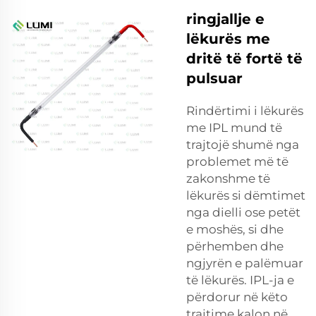
ringjallje e
lëkurës me
dritë të fortë të
pulsuar
Rindërtimi i lëkurës
me IPL mund të
trajtojë shumë nga
problemet më të
zakonshme të
lëkurës si dëmtimet
nga dielli ose petët
e moshës, si dhe
përhemben dhe
ngjyrën e palëmuar
të lëkurës. IPL-ja e
përdorur në këto
trajtime kalon në