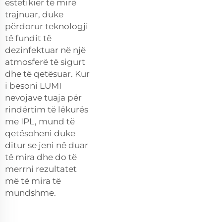
estetikier të mirë
trajnuar, duke
përdorur teknologji
të fundit të
dezinfektuar në një
atmosferë të sigurt
dhe të qetësuar. Kur
i besoni LUMI
nevojave tuaja për
rindërtim të lëkurës
me IPL, mund të
qetësoheni duke
ditur se jeni në duar
të mira dhe do të
merrni rezultatet
më të mira të
mundshme.