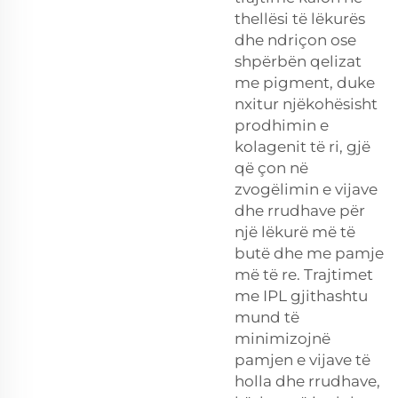
thellësi të lëkurës
dhe ndriçon ose
shpërbën qelizat
me pigment, duke
nxitur njëkohësisht
prodhimin e
kolagenit të ri, gjë
që çon në
zvogëlimin e vijave
dhe rrudhave për
një lëkurë më të
butë dhe me pamje
më të re. Trajtimet
me IPL gjithashtu
mund të
minimizojnë
pamjen e vijave të
holla dhe rrudhave,