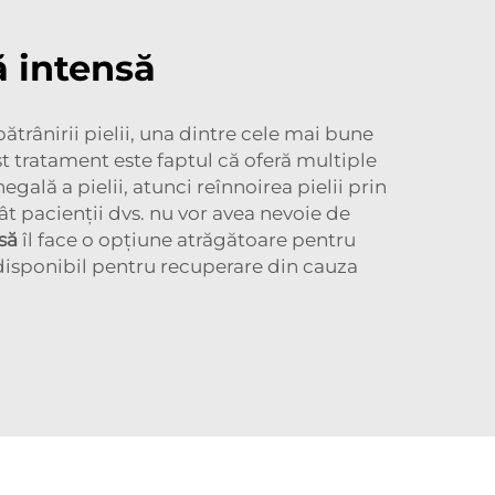
ă intensă
ătrânirii pielii, una dintre cele mai bune
t tratament este faptul că oferă multiple
ală a pielii, atunci reînnoirea pielii prin
cât pacienții dvs. nu vor avea nevoie de
nsă
îl face o opțiune atrăgătoare pentru
disponibil pentru recuperare din cauza