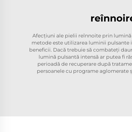
reînnoir
Afecțiuni ale pielii reînnoite prin lumin
metode este utilizarea luminii pulsante 
beneficii. Dacă trebuie să combateți daune
lumină pulsantă intensă ar putea fi răs
perioadă de recuperare după tratame
persoanele cu programe aglomerate și 