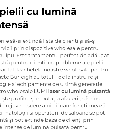
pielii cu lumină
ntensă
le să-și extindă lista de clienți și să-și
icii prin dispozitive wholesale pentru
 cu ipu. Este tratamentul perfect de adăugat
ră pentru clienții cu probleme ale pielii,
căutat. Pachetele noastre wholesale pentru
e Burleigh au totul – de la instruire și
ologie și echipamente de ultimă generație.
astre wholesale LUMI
laser cu lumină pulsantă
ște profitul și reputația afacerii, oferind
e rejuvenescere a pielii care funcționează.
ermatologii și operatorii de saloane se pot
ță și pot extinde baza de clienți prin
e intense de lumină pulsată pentru