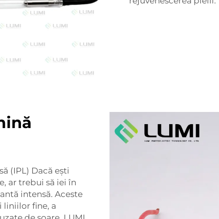
rejuvenescerea pielii.
mină
să (IPL) Dacă ești
 ar trebui să iei în
santă intensă. Aceste
iniilor fine, a
cauzate de soare. LUMI