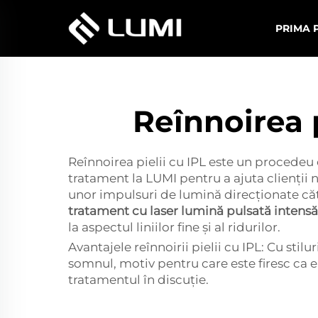
PRIMA 
Reînnoirea 
Reînnoirea pielii cu IPL este un procedeu
tratament la LUMI pentru a ajuta clienții
unor impulsuri de lumină direcționate căt
tratament cu laser lumină pulsată intens
la aspectul liniilor fine și al ridurilor.
Avantajele reînnoirii pielii cu IPL: Cu stil
somnul, motiv pentru care este firesc ca e
tratamentul în discuție.