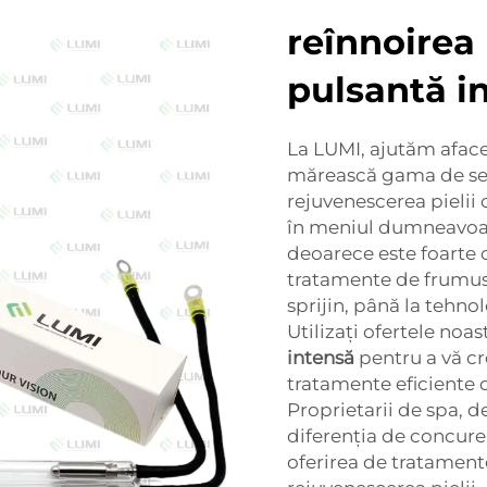
reînnoirea 
pulsantă i
La LUMI, ajutăm afaceri
mărească gama de serv
rejuvenescerea pielii
în meniul dumneavoast
deoarece este foarte 
tratamente de frumuseț
sprijin, până la tehn
Utilizați ofertele no
intensă
pentru a vă cre
tratamente eficiente d
Proprietarii de spa, d
diferenția de concuren
oferirea de tratament