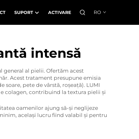
RO
CT
SUPORT
ACTIVARE
antă intensă
 general al pielii. Ofertăm acest
tânăr. Acest tratament presupune emisia
e soare, pete de vârstă, roșeață). LUMI
 colagen, contribuind la textura pielii și
oritatea oamenilor ajung să-și neglijeze
nim, același lucru fiind valabil și pentru