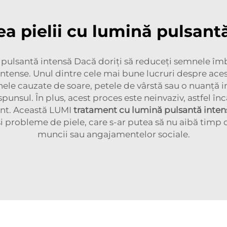
ea pielii cu lumină pulsant
ă pulsantă intensă Dacă doriți să reduceți semnele îmb
intense. Unul dintre cele mai bune lucruri despre aces
le cauzate de soare, petele de vârstă sau o nuanță ineg
punsul. În plus, acest proces este neinvaziv, astfel în
nt. Această LUMI
tratament cu lumină pulsantă inte
probleme de piele, care s-ar putea să nu aibă timp 
muncii sau angajamentelor sociale.