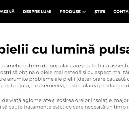
PAGINĂ
DESPRE LUMI
PRODUSE
ȘTIRI
CONTA
pielii cu lumină puls
 cosmetic extrem de popular care poate trata aspectul
 noștri să obțină o piele mai netedă și cu aspect mai 
re anumite probleme ale pielii (deteriorare cauzată d
ă
poate ajuta, de asemenea, la stimularea producției de
uri de viață aglomerate și sosirea orelor insolație, maj
i să caute tratamente estetice care necesită un timp mi