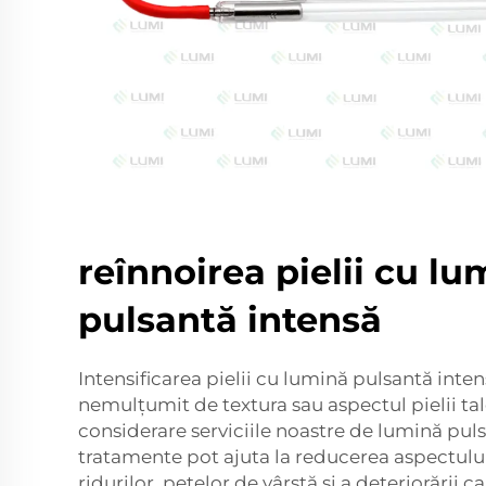
reînnoirea pielii cu lu
pulsantă intensă
Intensificarea pielii cu lumină pulsantă inten
nemulțumit de textura sau aspectul pielii tale,
considerare serviciile noastre de lumină pul
tratamente pot ajuta la reducerea aspectului l
ridurilor, petelor de vârstă și a deteriorării 