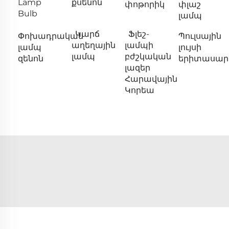
Lamp
քսենոն
փոթորիկ
փլաշ
Bulb
լամպ
Կարճ
Ֆլեշ-
Փոխադրական
Պուլսային
աղեղային
լամպի
լամպ
լույսի
լամպ
բժշկական
զենոն
երիտասար
լազեր
Հարավային
Կորեա