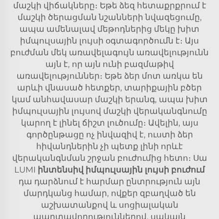
մաշկի վիճակները։ Եթե ձեզ հետաքրքրում է
մաշկի ծերացման նշանների նվազեցումը,
ապա ամենալավ մեթոդներից մեկը խիտ
իմպուլսային լույսի օգտագործումն է։ Այս
բուժման մեկ առավելագույն առավելությունն
այն է, որ այն ունի բազմաթիվ
առավելություններ։ Եթե ձեր մոտ առկա են
արևի վնասած հետքեր, տարիքային բծեր
կամ անհավասար մաշկի երանգ, ապա խիտ
իմպուլսային լույսով մաշկի վերականգնումը
կարող է լինել ճիշտ լուծումը։ Ավելին, այս
գործընթացը ոչ ինվազիվ է, ուստի ձեր
հիվանդներին չի պետք լինի որևէ
վերականգնման շրջան բուժումից հետո։ Սա
LUMI
ինտենսիվ իմպուլսային լույսի բուժում
դա դարձնում է հարմար ընտրություն այն
մարդկանց համար, ովքեր զբաղված են
աշխատանքով և սոցիալական
պարտավորություններով, սակայն