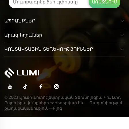
ԱՌԱՋՆՈՒՄ
ԱՊՐԱՆՔՆԵՐ
Արագ հղումներ
ԿՈՆՏԱԿՏԱՅԻՆ ՏԵՂԵԿՈՒԹՅՈՒՆՆԵՐ
© 2023 Լյումի Ֆոտոէլեկտրական Տեխնոլոգիա Կո., Լտդ.
Բոլոր իրավունքները зарեզերված են —
Գաղտնիության
քաղաքականություն
—
Բլոգ