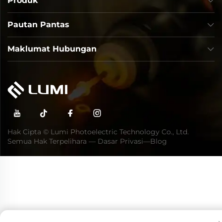
Produk
Pautan Pantas
Maklumat Hubungan
Hak Cipta © Lumi Photoelectric Technology Co., Ltd.
Semua Hak Terpelihara —
Dasar Privasi
—
Blog