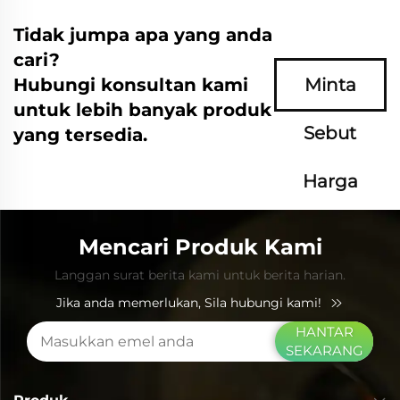
Tidak jumpa apa yang anda
cari?
Hubungi konsultan kami
Minta
untuk lebih banyak produk
Sebut
yang tersedia.
Harga
Sekarang
Mencari Produk Kami
Langgan surat berita kami untuk berita harian.
Jika anda memerlukan, Sila hubungi kami!
HANTAR
SEKARANG