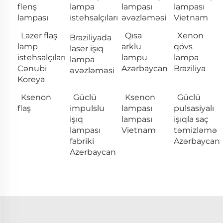
flenş
lampa
lampası
lampası
lampası
istehsalçıları
əvəzləməsi
Vietnam
Lazer flaş
Qısa
Xenon
Braziliyada
lamp
arklu
qövs
laser işıq
istehsalçıları
lampu
lampa
lampa
Cənubi
Azərbaycan
Braziliya
əvəzləməsi
Koreya
Ksenon
Güclü
Ksenon
Güclü
flaş
impulslu
lampası
pulsasiyalı
işıq
lampası
işıqla saç
lampası
Vietnam
təmizləmə
fabriki
Azərbaycan
Azerbaycan