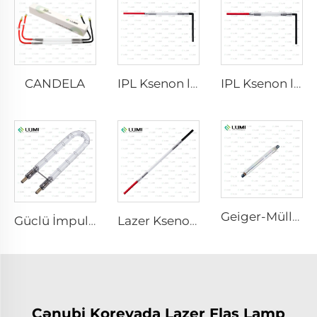
CANDELA
IPL Ksenon lampası P1621 – 7×50×105 mm
IPL Ksenon lampası P1491 – 9×45×95 mm
Geiger-Müller M4011
Güclü İmpuls Bakterisid Lampa L1890U – 9×40×140U mm
Lazer Ksenon lampası L2421-7×85×150 mm
Cənubi Koreyada Lazer Flaş Lamp