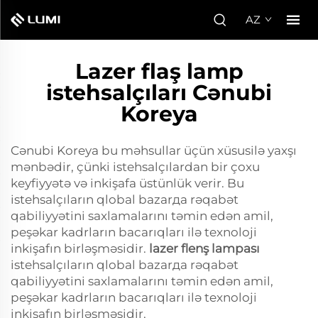
AZ
Lazer flaş lamp
istehsalçıları Cənubi
Koreya
Cənubi Koreya bu məhsullar üçün xüsusilə yaxşı
mənbədir, çünki istehsalçılardan bir çoxu
keyfiyyətə və inkişafa üstünlük verir. Bu
istehsalçıların qlobal bazarда rəqabət
qabiliyyətini saxlamalarını təmin edən amil,
peşəkar kadrların bacarıqları ilə texnoloji
inkişafın birləşməsidir.
lazer flenş lampası
istehsalçıların qlobal bazarда rəqabət
qabiliyyətini saxlamalarını təmin edən amil,
peşəkar kadrların bacarıqları ilə texnoloji
inkişafın birləşməsidir.