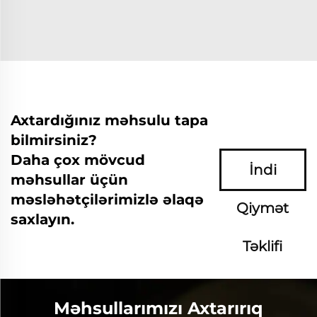
Axtardığınız məhsulu tapa
bilmirsiniz?
Daha çox mövcud
İndi
məhsullar üçün
məsləhətçilərimizlə əlaqə
Qiymət
saxlayın.
Təklifi
Soruşun
Məhsullarımızı Axtarırıq