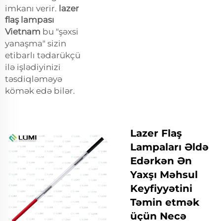
imkanı verir.
lazer
flaş lampası
Vietnam
bu "şəxsi
yanaşma" sizin
etibarlı tədarükçü
ilə işlədiyinizi
təsdiqləməyə
kömək edə bilər.
Lazer Flaş
Lampaları Əldə
Edərkən Ən
Yaxşı Məhsul
Keyfiyyətini
Təmin etmək
üçün Necə