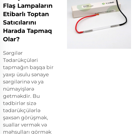
Flaş Lampaların
Etibarlı Toptan
Satıcılarını
Harada Tapmaq
Olar?
Sərgilər
Tədarükçüləri
tapmağın başqa bir
yaxşı üsulu sənaye
sərgilərinə və ya
nümayişlərə
getməkdir. Bu
tədbirlər sizə
tədarükçülərlə
şəxsən görüşmək,
suallar vermək və
məhsulları görmək