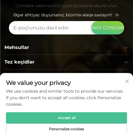
Gündəlik xəbərlərimiz üçün bülletenə abunə olun.
Əgər ehtiyac duyursanız, bizimlə əlaqə saxlayın!
İNDİ GÖNDƏR
Məhsullar
Tez keçidlər
ƏLAQƏ MƏLUMATI
We value your privacy
We use cookies and similar tools to provide our services.
If you don't want to accept all cookies, click Personalize
cookies.
Accept all
Məxfilik © Lumi Photoelectric Technology Co., Ltd. Bütün
Personalize cookies
hüquqlar qorunur —
Gizlilik siyasəti
—
Bloq