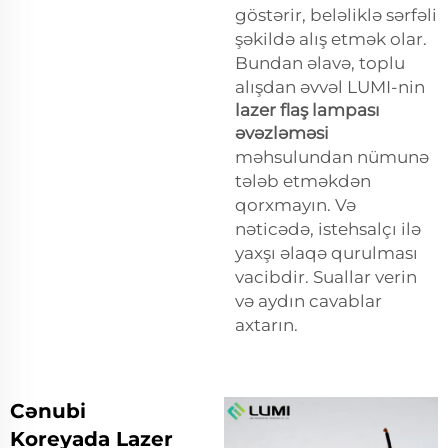
göstərir, beləliklə sərfəli
şəkildə alış etmək olar.
Bundan əlavə, toplu
alışdan əvvəl LUMI-nin
lazer flaş lampası
əvəzləməsi
məhsulundan nümunə
tələb etməkdən
qorxmayın. Və
nəticədə, istehsalçı ilə
yaxşı əlaqə qurulması
vacibdir. Suallar verin
və aydın cavablar
axtarın.
Cənubi
Koreyada Lazer