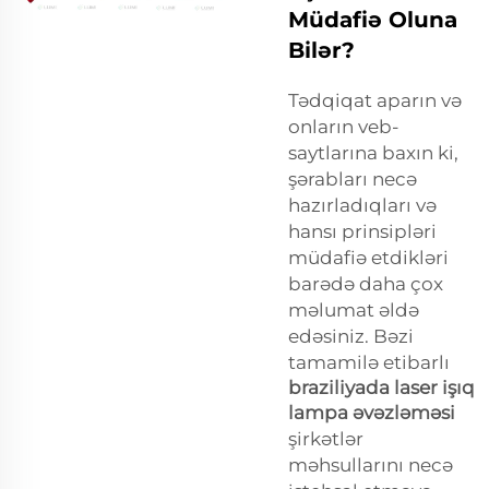
Müdafiə Oluna
Bilər?
Tədqiqat aparın və
onların veb-
saytlarına baxın ki,
şərabları necə
hazırladıqları və
hansı prinsipləri
müdafiə etdikləri
barədə daha çox
məlumat əldə
edəsiniz. Bəzi
tamamilə etibarlı
braziliyada laser işıq
lampa əvəzləməsi
şirkətlər
məhsullarını necə