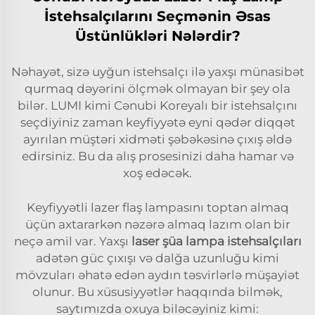
İstehsalçılarını Seçmənin Əsas
Üstünlükləri Nələrdir?
Nəhayət, sizə uyğun istehsalçı ilə yaxşı münasibət
qurmaq dəyərini ölçmək olmayan bir şey ola
bilər. LUMI kimi Cənubi Koreyalı bir istehsalçını
seçdiyiniz zaman keyfiyyətə eyni qədər diqqət
ayırılan müştəri xidməti şəbəkəsinə çıxış əldə
edirsiniz. Bu da alış prosesinizi daha hamar və
xoş edəcək.
Keyfiyyətli lazer flaş lampasını toptan almaq
üçün axtararkən nəzərə almaq lazım olan bir
neçə amil var. Yaxşı
laser şüa lampa istehsalçıları
adətən güc çıxışı və dalğa uzunluğu kimi
mövzuları əhatə edən aydın təsvirlərlə müşayiət
olunur. Bu xüsusiyyətlər haqqında bilmək,
saytımızda oxuya biləcəyiniz kimi: