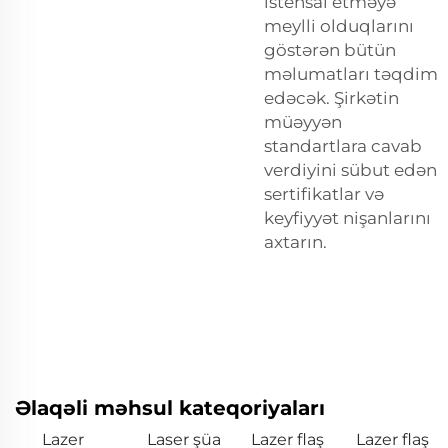
istehsal etməyə
meylli olduqlarını
göstərən bütün
məlumatları təqdim
edəcək. Şirkətin
müəyyən
standartlara cavab
verdiyini sübut edən
sertifikatlar və
keyfiyyət nişanlarını
axtarın.
Əlaqəli məhsul kateqoriyaları
Lazer
Laser şüa
Lazer flaş
Lazer flaş