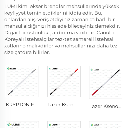
LUMI kimi əksər brendlər məhsullarında yüksək
keyfiyyət təmin etdiklərini iddia edir. Bu,
onlardan alış-veriş etdiyiniz zaman etibarlı bir
məhsul aldığınızı hiss edə biləcəyiniz deməkdir.
Digər bir üstünlük çatdırılma vaxtıdır. Cənubi
Koreyalı istehsalçılar tez-tez səmərəli istehsal
xətlərinə malikdirlər və məhsullarınızı daha tez
sizə çatdıra bilirlər.
KRYPTON FLASH
Lazer Ksenon Lampası L2741 – 7×100×167 mm
Lazer Ksenon Lampa L2021-7×65×130 mm