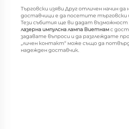
Търговски изяви Друг отличен начин да
доставчици е да посетите търговски и
Тези събития ще ви дадат възможност
лазерна импулсна лампа Виетнам
с дост
задавате въпроси и да разглеждате пр
„личен контакт“ може също да потвърд
надежден доставчик.