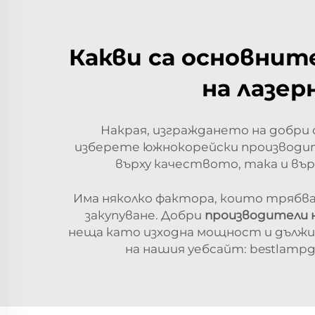
Какви са основнит
на лазер
Накрая, изграждането на добри
изберете южнокорейски производит
върху качеството, така и вър
Има няколко фактора, които трябва
закупуване. Добри
производители н
неща като изходна мощност и дължи
на нашия уебсайт: bestlamp