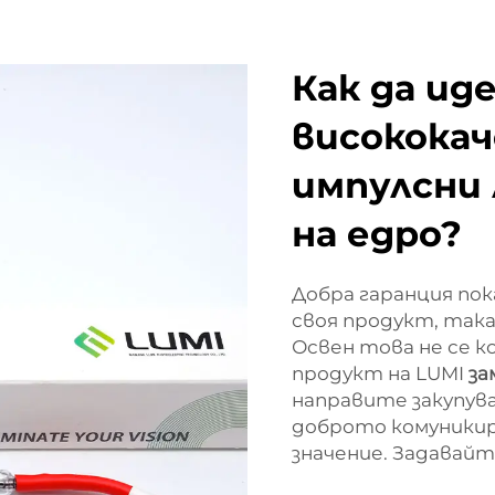
Как да и
високока
импулсни 
на едро?
Добра гаранция пок
своя продукт, така
Освен това не се 
продукт на LUMI
за
направите закупува
доброто комуникир
значение. Задавай