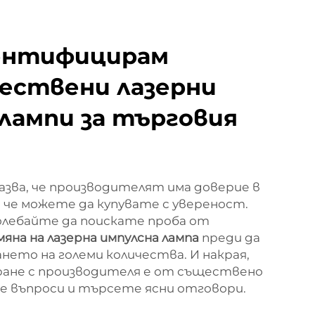
дентифицирам
чествени лазерни
лампи за търговия
азва, че производителят има доверие в
 че можете да купувате с увереност.
колебайте да поискате проба от
мяна на лазерна импулсна лампа
преди да
нето на големи количества. И накрая,
ане с производителя е от съществено
те въпроси и търсете ясни отговори.