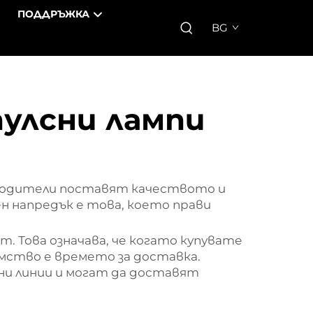
ПОДДРЪЖКА
BG
пулсни лампи
зводители поставят качеството и
н напредък е това, което прави
. Това означава, че когато купувате
мство е времето за доставка.
и линии и могат да доставят