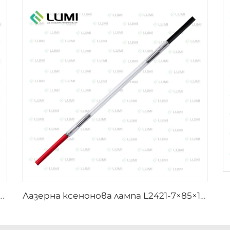
на бактерицидна лампа L1890U – 9×40×140U mm
Лазерна ксенонова лампа L2421-7×85×150 mm