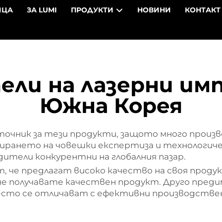
ИЦА
ЗА LUMI
ПРОДУКТИ
НОВИНИ
КОНТАКТ
ли на лазерни им
Южна Корея
зточник за тези продукти, защото много прои
ирането на човешки експертиза и технологиче
дители конкурентни на глобалния пазар.
 че предлагат високо качество на своя продукт
че получавате качествен продукт. Друго преди
сто се отличават с ефективни производствен