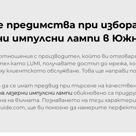
е предимства при избор
ни импулсни лампи в Юж
 отношения с производител, който ви отговаря,
ел като LUMI, получавате достъп до мрежа, к
ху клиентското обслужване. Това ще направи по
 да се имат предвид при търсене на качествена
а лазерни импулсни лампи
обикновено са придру
на на вълната. Познаването на тези характе
guide.com, ще ви помогне да намерите перфект