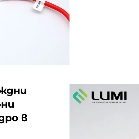
еждни
рни
дро в