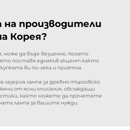
а на производители
на Корея?
 може да бъде безценно. Когато
оято поставя еднакъв акцент както
купката ви по-лека и приятна.
 лазерна лампа за дребно търговско
жени от ясни описания, обсъждащи
ристики, както можете да прочетете
ната лампа за вашите нужди.