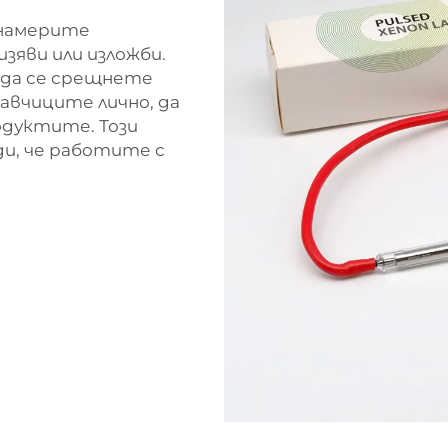
 намерите
зяви или изложби.
 да се срещнете
авчиците лично, да
одуктите. Този
и, че работите с