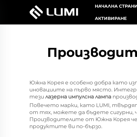
НАЧАЛНА СТРАН
АКТИВИРАНЕ
Производите
Южна Корея е особено добра като и
иновациите на първо място. Интегр
тези
лазерна импулсна лампа
произво
Повечето марки, като LUMI, твърдят,
от тях, можете да бъдете сигурни, 
Производителите от Южна Корея че
продуктите ви по-бързо.