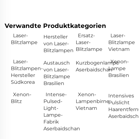
Verwandte Produktkategorien
Laser-
Ersatz-
Laser-
Hersteller
Blitzlampe
Laser-
Blitzlampe
von Laser-
Blitzlampe
Vietnam
Blitzlampen
Laser-
Xenon-
Austausch
Kurzbogenlampe
Blitzlampen-
Lampe
von Laser-
Aserbaidschan
Hersteller
Brasilien
Blitzlampe
Südkorea
Brasilien
Xenon-
Intense-
Xenon-
Intensives
Blitz
Pulsed-
Lampenbirne
Pulslicht
Light-
Vietnam
Haarentfer
Lampe-
Aserbaidsc
Fabrik
Aserbaidschan