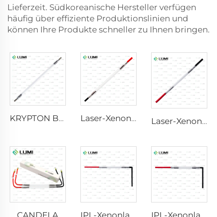
Lieferzeit. Südkoreanische Hersteller verfügen
häufig über effiziente Produktionslinien und
können Ihre Produkte schneller zu Ihnen bringen.
KRYPTON BLITZ
Laser-Xenon-Lampe L2741 – 7×100×167 mm
Laser-Xenon-Lampe L2021-7×65×130 mm
CANDELA
IPL-Xenonlampe P1621 – 7×50×105 mm
IPL-Xenonlampe P1491 – 9×45×95 mm