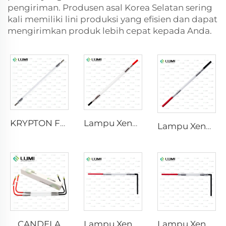
pengiriman. Produsen asal Korea Selatan sering
kali memiliki lini produksi yang efisien dan dapat
mengirimkan produk lebih cepat kepada Anda.
KRYPTON FLASH
Lampu Xenon Laser L2741 – 7×100×167 mm
Lampu Xenon Laser L2021-7×65×130 mm
CANDELA
Lampu Xenon IPL P1621 – 7×50×105 mm
Lampu Xenon IPL P1491 – 9×45×95 mm