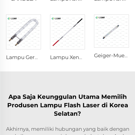
Geiger-Mueller M4011
Lampu Germisida Pulsa Kuat L1890U – 9×40×140U mm
Lampu Xenon Laser L2421-7×85×150 mm
Apa Saja Keunggulan Utama Memilih
Produsen Lampu Flash Laser di Korea
Selatan?
Akhirnya, memiliki hubungan yang baik dengan