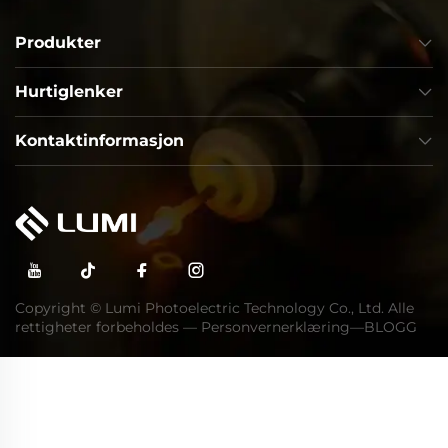
Produkter
Hurtiglenker
Kontaktinformasjon
Copyright © Lumi Photoelectric Technology Co., Ltd. Alle
rettigheter forbeholdes —
Personvernerklæring
—
BLOGG