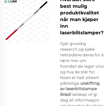
best mulig
produktkvalitet
når man kjøper
inn
laserblitslamper?
Gjør grundig
research og sjekk
nettsidene deres for å
lære mer om
hvordan de lager vina
og hva de står for.
Noen er helt sikkert
pålitelige
utskifting
av laserblitslampe
Brasil
selskap vil gi
deg all informasjon
om hvordan de pleier