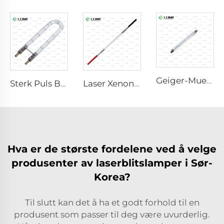
Geiger-Mueller M4011
Sterk Puls Bakteriedrepende Lampe L1890U – 9×40×140U mm
Laser Xenon lampe L2421-7×85×150 mm
Hva er de største fordelene ved å velge
produsenter av laserblitslamper i Sør-
Korea?
Til slutt kan det å ha et godt forhold til en
produsent som passer til deg være uvurderlig.