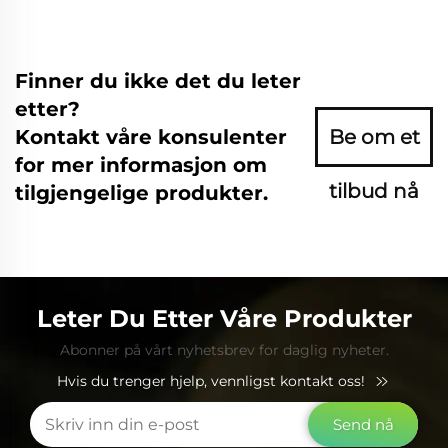
Finner du ikke det du leter
etter?
Kontakt våre konsulenter
Be om et
for mer informasjon om
tilbud nå
tilgjengelige produkter.
Leter Du Etter Våre Produkter
Abonner på vårt nyhetsbrev for daglig nyheter.
Hvis du trenger hjelp, vennligst kontakt oss!
Send nå