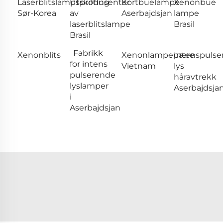
Laserblitslampsprodusenter
Utskifting
Kortbuelampe
Xenonbue
Sør-Korea
av
Aserbajdsjan
lampe
laserblitslampe
Brasil
Brasil
Fabrikk
Xenonblits
Xenonlampepære
Intenspulse
for intens
Vietnam
lys
pulserende
håravtrekk
lyslamper
Aserbajdsja
i
Aserbajdsjan