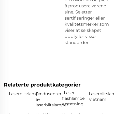
å produsere varene
sine. Se etter
sertifiseringer eller
kvalitetsmerker som
viser at selskapet
oppfyller visse
standarder.
Relaterte produktkategorier
Laser
Laserblitzlampe
Produsenter
Laserblitsl
flashlampe
av
Vietnam
erstatning
laserblitslamper