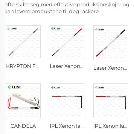
ofte skilte seg med effektive produksjonslinjer og
kan levere produktene til deg raskere.
KRYPTON FLASH
Laser Xenon Lampe L2741 – 7×100×167 mm
Laser Xenon Lampe L2021-7×65×130 mm
CANDELA
IPL Xenon lampe P1621 – 7×50×105 mm
IPL Xenon lampe P1491 – 9×45×95 mm