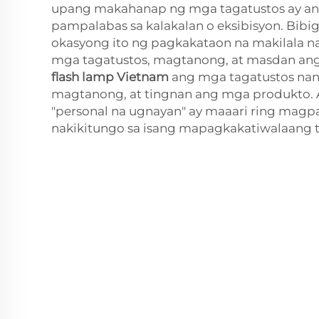
upang makahanap ng mga tagatustos ay a
pampalabas sa kalakalan o eksibisyon. Bib
okasyong ito ng pagkakataon na makilala n
mga tagatustos, magtanong, at masdan an
flash lamp Vietnam
ang mga tagatustos nan
magtanong, at tingnan ang mga produkto.
"personal na ugnayan" ay maaari ring magp
nakikitungo sa isang mapagkakatiwalaang t