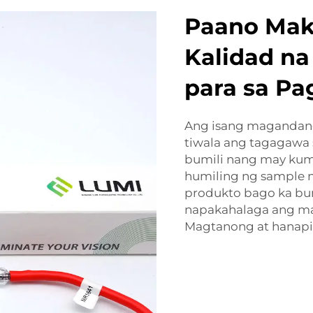
Paano Maki
Kalidad na
para sa Pa
Ang isang magandang
tiwala ang tagagawa 
bumili nang may kum
humiling ng sample 
produkto bago ka bum
napakahalaga ang ma
Magtanong at hanapi