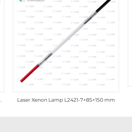
Laser Xenon Lamp L2421-7×85×150 mm
mp L1890U – 9×40×140U mm