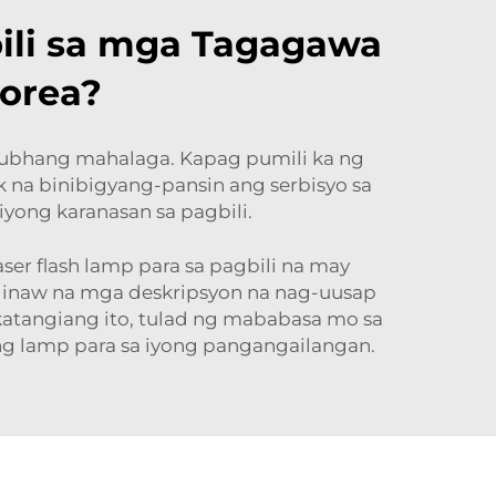
li sa mga Tagagawa
Korea?
 lubhang mahalaga. Kapag pumili ka ng
 na binibigyang-pansin ang serbisyo sa
iyong karanasan sa pagbili.
er flash lamp para sa pagbili na may
inaw na mga deskripsyon na nag-uusap
atangiang ito, tulad ng mababasa mo sa
g lamp para sa iyong pangangailangan.