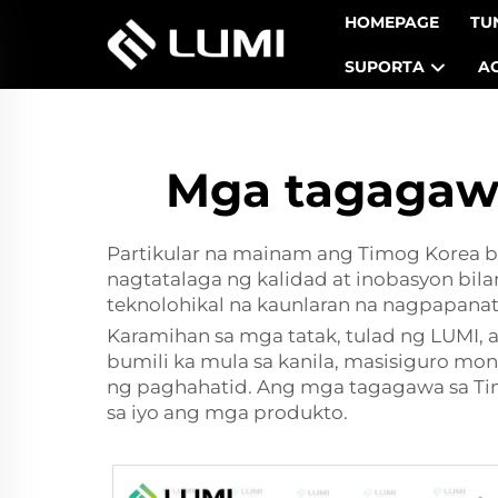
HOMEPAGE
TU
SUPORTA
A
Mga tagagawa
Partikular na mainam ang Timog Korea 
nagtatalaga ng kalidad at inobasyon bi
teknolohikal na kaunlaran na nagpapanat
Karamihan sa mga tatak, tulad ng LUMI, a
bumili ka mula sa kanila, masisiguro m
ng paghahatid. Ang mga tagagawa sa Tim
sa iyo ang mga produkto.