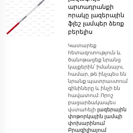
արտադրանքի
որակը լազերային
ֆլեշ լամպեր ձեռք
բերելիս
Կատարեք
հետազոտություն և
ծանոթացեք նրանց
կայքերին՝ իմանալու
համար, թե ինչպես են
նրանք պատրաստում
գինիները և ինչի են
հավատում: Որոշ
բացարձակապես
վստահելի
լազերային
փոթորկային լամպի
փոխարինում
Բրազիլիայում