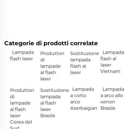
Categorie di prodotti correlate
Lampada
Lampada
Produttori
Sostituzione
flash laser
flash al
di
lampada
laser
lampade
flash al
Vietnam
al flash
laser
laser
Lampada
Lampada
Produttori
Sostituzione
a corto
a arco allo
di
lampada
arco
xenon
lampade
al flash
Azerbaigian
Brasile
al flash
laser
laser
Brasile
Corea del
Sud