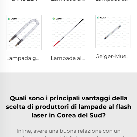
Geiger-Mueller M4011
Lampada germicida ad impulsi intensi L1890U – 9×40×140U mm
Lampada allo xenon laser L2421-7×85×150 mm
Quali sono i principali vantaggi della
scelta di produttori di lampade al flash
laser in Corea del Sud?
Infine, avere una buona relazione con un