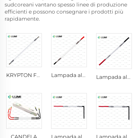
sudcoreani vantano spesso linee di produzione
efficienti e possono consegnare i prodotti più
rapidamente.
KRYPTON FLASH
Lampada allo xenon Laser L2741 – 7×100×167 mm
Lampada allo xenon al laser L2021-7×65×130 mm
CANDELA
Lampada allo xenon IPL P1621 – 7×50×105 mm
Lampada allo xenon IPL P1491 – 9×45×95 mm